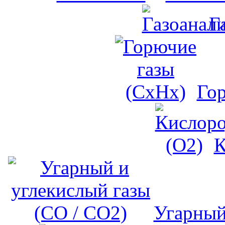
Г
Го
К
Угарный