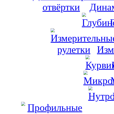
Динам
Изм