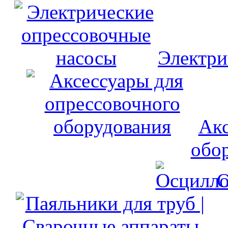
Электри
Акс
обо
О