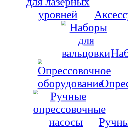
Аксесс
Наб
Опрес
Ручны