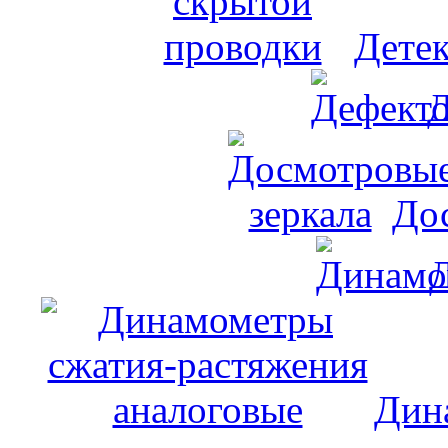
Дете
Д
До
Дин