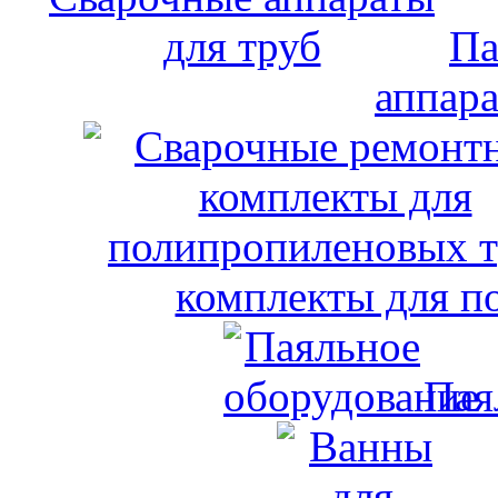
Па
аппара
комплекты для п
Пая