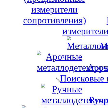
измерители
М
Ароч
Поисковые 
Ручн