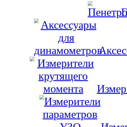
П
Аксес
Измер
Изме