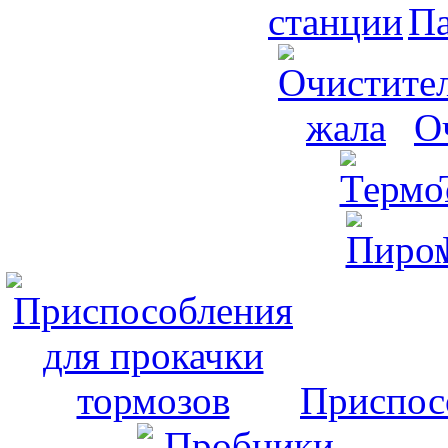
Па
О
Приспос