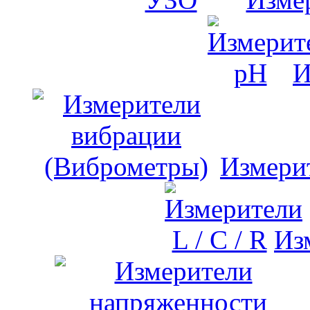
И
Измери
Изм