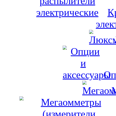
К
элек
Оп