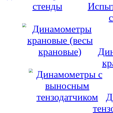
Испыт
Дин
кр
Д
тенз