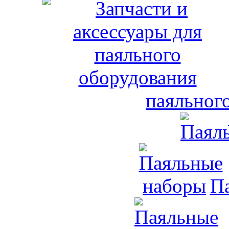
паяльног
П