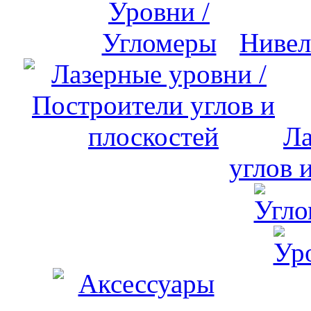
Нивел
Ла
углов 