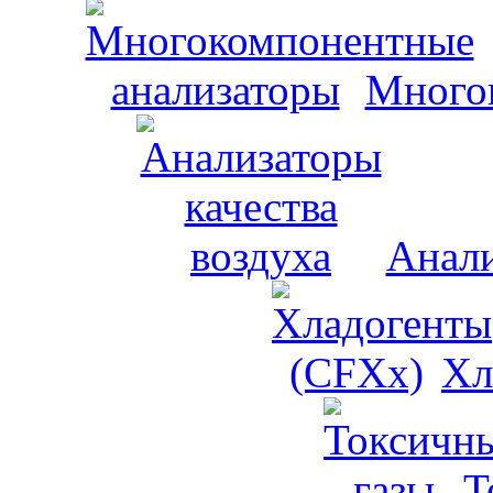
Много
Анали
Хл
Т