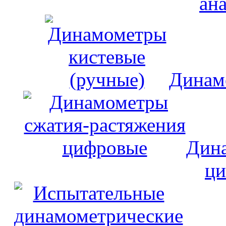
ан
Динам
Дина
ци