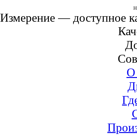
Н
Измерение — доступное 
Кач
Д
Сов
О
Д
Гд
Прои