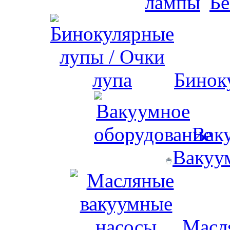
Бе
Бинок
Вак
Вакуу
Масл