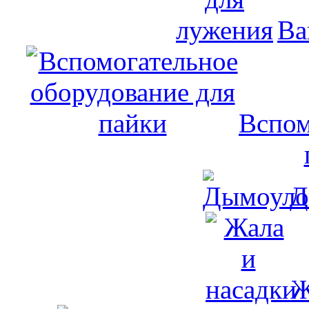
Ва
Вспом
Д
Ж