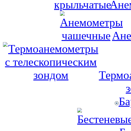
Ане
Ане
Термо
Ба