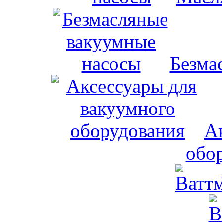
Безма
А
обо