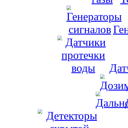
Ге
Дат