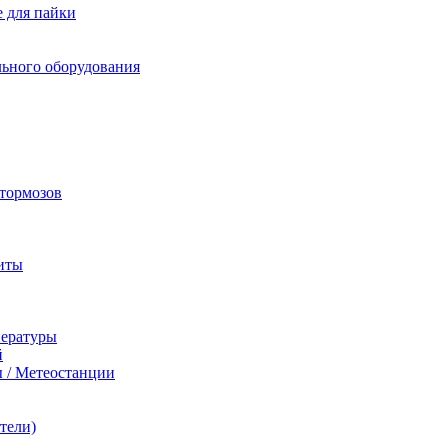
 для пайки
льного оборудования
 тормозов
иты
пературы
й
 / Метеостанции
тели)