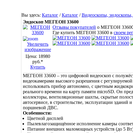
Вы здесь:
Каталог
/
Каталог
/
Видеоскопы, эндоскопы,
Эндоскоп МЕГЕОН 33600
Отзывы покупателей
о МЕГЕОН 3360
Где купить МЕГЕОН 33600 в
своем ре
Увеличить
изображение
Цена:
18980
руб.*
Купить
МЕГЕОН 33600 – это цифровой видеоскоп с полужёст
видеокамерами высокого разрешения с регулируемой 
использовать прибор автономно, с цветным жидкокр
реального времени на карту памяти microSD. Он пред
коллекторы, вентиляционные шахты, скрытые полост
автосервисе, в строительстве, эксплуатации зданий 
поршневой ДВС.
Особенности:
Цветной дисплей
Пылевлагозащищённое исполнение камеры соответ
Питание внешних маломощных устройств (до 5 Вт)