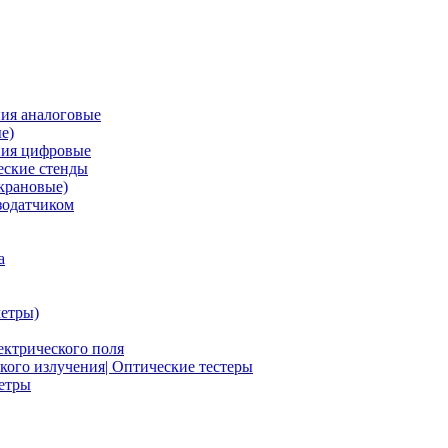
ия аналоговые
е)
ния цифровые
ские стенды
крановые)
зодатчиком
а
етры)
ектрического поля
ого излучения| Оптические тестеры
метры