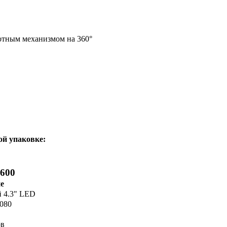
отным механизмом на 360°
ой упаковке:
600
е
 4.3" LED
1080
ов