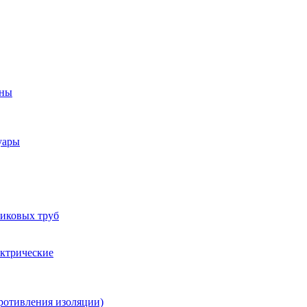
оны
уары
тиковых труб
ектрические
ротивления изоляции)