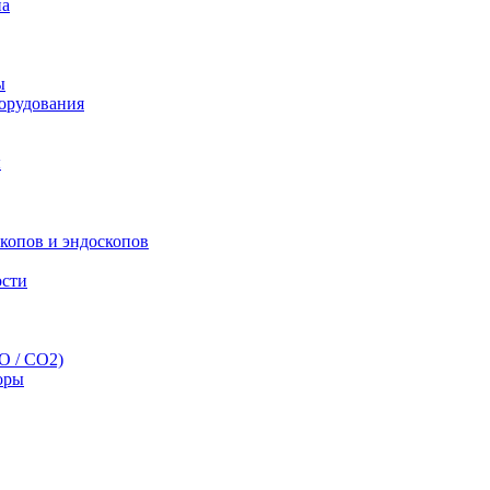
па
ы
орудования
ы
скопов и эндоскопов
ости
O / CO2)
оры