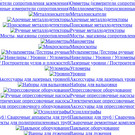
Омметры (измерители сопротив
Миллиомметры (прецизионные 
Металлоискатели
Арочные металлодетекторы
Поисковые металлодетекторы
Ручные металлодетекторы
Мосты, магазины сопротивлен
Манометры
Микроскопы
Мультиметры |Тестеры ручные
Нивелиры / Уровни / Угломеры
Лазерные уровни / Построител
Угломеры
Уровни
Аксессуары для лазерных уров
Наборы для вальцовки
Опрессовочное оборудование
Ручные опрессовочные насосы
Электрические опрессовочные
Аксессуары для опрессовочног
Осциллографы
Паяльники для труб | Сварочны
Сварочные ремонтные комплек
Паяльное оборудование
Ванны для лужения