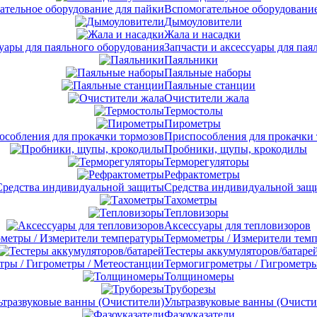
Вспомогательное оборудование
Дымоуловители
Жала и насадки
Запчасти и аксессуары для пая
Паяльники
Паяльные наборы
Паяльные станции
Очистители жала
Термостолы
Пирометры
Приспособления для прокачки
Пробники, щупы, крокодилы
Терморегуляторы
Рефрактометры
Средства индивидуальной защ
Тахометры
Тепловизоры
Аксессуары для тепловизоров
Термометры / Измерители тем
Тестеры аккумуляторов/батаре
Термогигрометры / Гигрометры
Толщиномеры
Труборезы
Ультразвуковые ванны (Очисти
Фазоуказатели