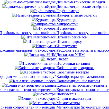
Динамометрические насадки
Динамометрические отвёртки
Глубиномеры
Измерительные рулетки
Курвиметры
Микрометры
Нутромеры
Профильные контурные шабл
Штангенрейсмасы
Штангенциркули
Инструмент
Расходные материалы и аксесс
Диски для УШМ
Свёрла
Источники питания
Кабели и переходники
Кабельные тестеры
Калибраторы для металлоплас
Канализационные насосы
Клещи электроизмерительные
Краскопульты распылители эл
Люксметры
Опции и аксессуары
Мегаомметры
Мегаомметры (измерители соп