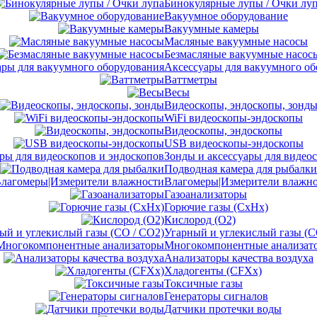
Бинокулярные лупы / Очки лу
Вакуумное оборудование
Вакуумные камеры
Масляные вакуумные насосы
Безмасляные вакуумные насос
Аксессуары для вакуумного об
Ваттметры
Весы
Видеоскопы, эндоскопы, зонд
WiFi видеоскопы-эндоскопы
Видеоскопы, эндоскопы
USB видеоскопы-эндоскопы
Зонды и аксессуары для видео
Подводная камера для рыбалки
Влагомеры|Измерители влажн
Газоанализаторы
Горючие газы (CxHx)
Кислород (O2)
Угарный и углекислый газы (C
Многокомпонентные анализат
Анализаторы качества воздуха
Хладогенты (CFXx)
Токсичные газы
Генераторы сигналов
Датчики протечки воды