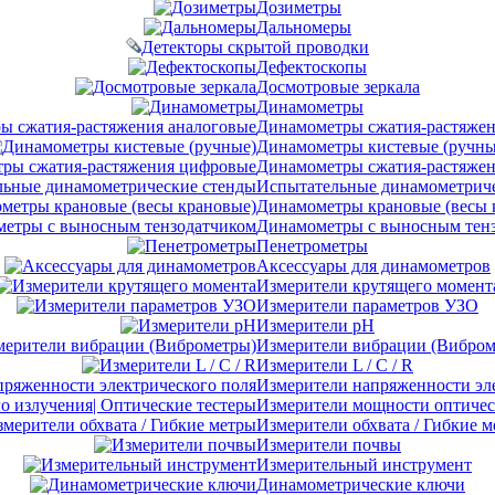
Дозиметры
Дальномеры
Детекторы скрытой проводки
Дефектоскопы
Досмотровые зеркала
Динамометры
Динамометры сжатия-растяжен
Динамометры кистевые (ручны
Динамометры сжатия-растяже
Испытательные динамометриче
Динамометры крановые (весы 
Динамометры с выносным тен
Пенетрометры
Аксессуары для динамометров
Измерители крутящего момент
Измерители параметров УЗО
Измерители pH
Измерители вибрации (Вибром
Измерители L / C / R
Измерители напряженности эл
Измерители мощности оптическ
Измерители обхвата / Гибкие 
Измерители почвы
Измерительный инструмент
Динамометрические ключи