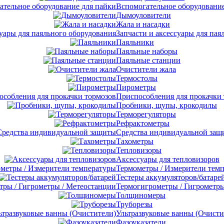
Вспомогательное оборудование
Дымоуловители
Жала и насадки
Запчасти и аксессуары для пая
Паяльники
Паяльные наборы
Паяльные станции
Очистители жала
Термостолы
Пирометры
Приспособления для прокачки
Пробники, щупы, крокодилы
Терморегуляторы
Рефрактометры
Средства индивидуальной защ
Тахометры
Тепловизоры
Аксессуары для тепловизоров
Термометры / Измерители тем
Тестеры аккумуляторов/батаре
Термогигрометры / Гигрометры
Толщиномеры
Труборезы
Ультразвуковые ванны (Очисти
Фазоуказатели