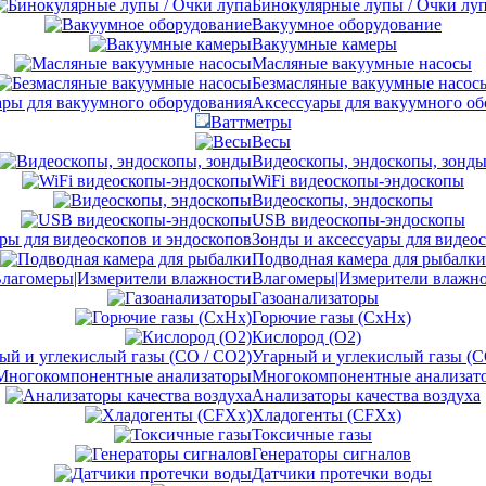
Бинокулярные лупы / Очки лу
Вакуумное оборудование
Вакуумные камеры
Масляные вакуумные насосы
Безмасляные вакуумные насос
Аксессуары для вакуумного об
Ваттметры
Весы
Видеоскопы, эндоскопы, зонд
WiFi видеоскопы-эндоскопы
Видеоскопы, эндоскопы
USB видеоскопы-эндоскопы
Зонды и аксессуары для видео
Подводная камера для рыбалки
Влагомеры|Измерители влажн
Газоанализаторы
Горючие газы (CxHx)
Кислород (O2)
Угарный и углекислый газы (C
Многокомпонентные анализат
Анализаторы качества воздуха
Хладогенты (CFXx)
Токсичные газы
Генераторы сигналов
Датчики протечки воды