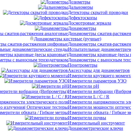
Дозиметры
Дальномеры
Детекторы скрытой проводки
Дефектоскопы
Досмотровые зеркала
Динамометры
Динамометры сжатия-растяжен
Динамометры кистевые (ручные)
Динамометры сжатия-растяже
Испытательные динамометриче
Динамометры крановые (весы 
Динамометры с выносным тен
Пенетрометры
Аксессуары для динамометров
Измерители крутящего момент
Измерители параметров УЗО
Измерители pH
Измерители вибрации (Вибром
Измерители L / C / R
Измерители напряженности эл
Измерители мощности оптическ
Измерители обхвата / Гибкие 
Измерители почвы
Измерительный инструмент
Динамометрические ключи