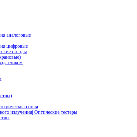
ия аналоговые
ния цифровые
ские стенды
крановые)
зодатчиком
а
етры)
ектрического поля
ого излучения| Оптические тестеры
метры