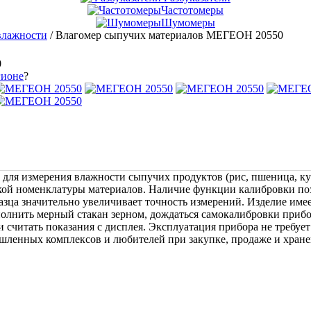
Частотомеры
Шумомеры
влажности
/
Влагомер сыпучих материалов МЕГЕОН 20550
0
гионе
?
ля измерения влажности сыпучих продуктов (рис, пшеница, кук
кой номенклатуры материалов. Наличие функции калибровки поз
азца значительно увеличивает точность измерений. Изделие им
олнить мерный стакан зерном, дождаться самокалибровки прибо
 считать показания с дисплея. Эксплуатация прибора не требуе
енных комплексов и любителей при закупке, продаже и хранен