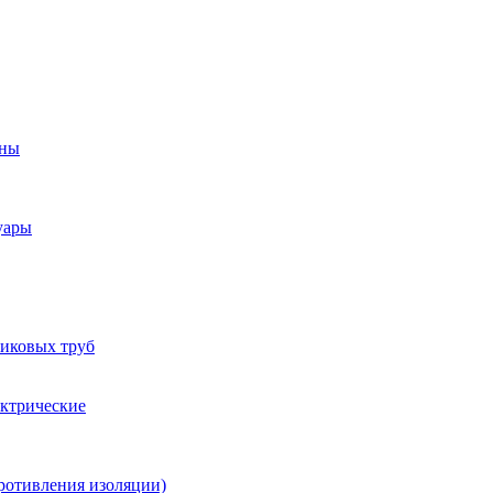
оны
уары
тиковых труб
ектрические
ротивления изоляции)