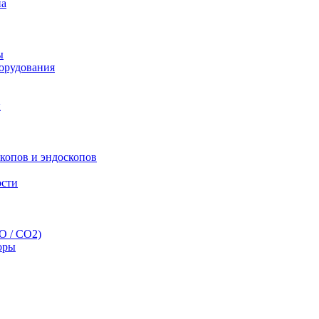
па
ы
орудования
ы
скопов и эндоскопов
ости
O / CO2)
оры