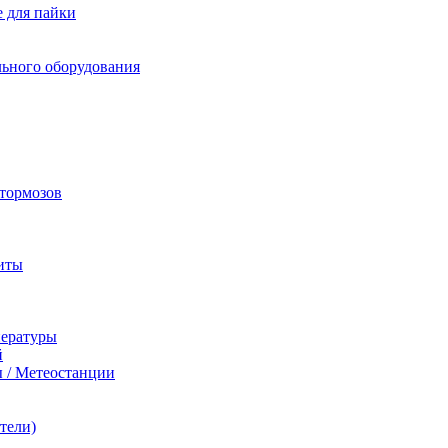
 для пайки
льного оборудования
 тормозов
иты
пературы
й
 / Метеостанции
тели)