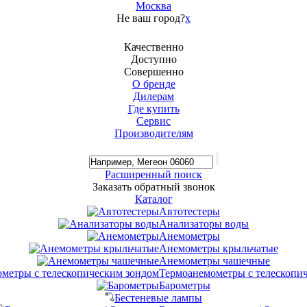
Москва
Не ваш город?
x
Качественно
Доступно
Совершенно
О бренде
Дилерам
Где купить
Сервис
Производителям
Расширенный поиск
Заказать обратный звонок
Каталог
Автотестеры
Анализаторы воды
Анемометры
Анемометры крыльчатые
Анемометры чашечные
Термоанемометры с телескопи
Барометры
Бестеневые лампы