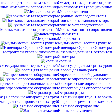
Омметры (измерители сопротив
Миллиомметры (прецизионные 
Металлоискатели
Арочные металлодетекторы
Поисковые металлодетекторы
Ручные металлодетекторы
Мосты, магазины сопротивлен
Манометры
Микроскопы
Мультиметры |Тестеры ручные
Нивелиры / Уровни / Угломеры
Лазерные уровни / Построител
Угломеры
Уровни
Аксессуары для лазерных уров
Наборы для вальцовки
Опрессовочное оборудование
Ручные опрессовочные насосы
Электрические опрессовочные
Аксессуары для опрессовочног
Осциллографы
Паяльники для труб | Сварочны
Сварочные ремонтные комплек
Паяльное оборудование
Ванны для лужения