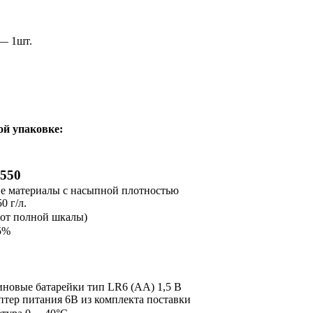
— 1шт.
ой упаковке:
550
е материалы с насыпной плотностью
0 г/л.
(от полной шкалы)
35%
иновые батарейки тип LR6 (AA) 1,5 В
птер питания 6В из комплекта поставки