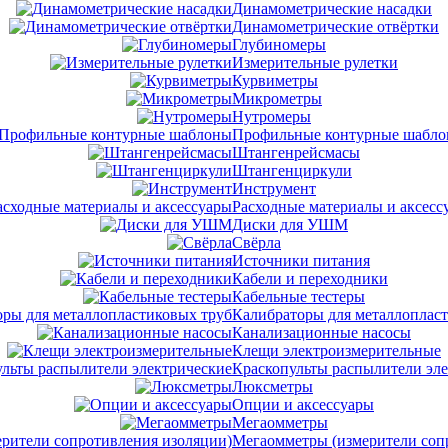
Динамометрические насадки
Динамометрические отвёртки
Глубиномеры
Измерительные рулетки
Курвиметры
Микрометры
Нутромеры
Профильные контурные шабл
Штангенрейсмасы
Штангенциркули
Инструмент
Расходные материалы и аксесс
Диски для УШМ
Свёрла
Источники питания
Кабели и переходники
Кабельные тестеры
Калибраторы для металлоплас
Канализационные насосы
Клещи электроизмерительные
Краскопульты распылители эл
Люксметры
Опции и аксессуары
Мегаомметры
Мегаомметры (измерители соп