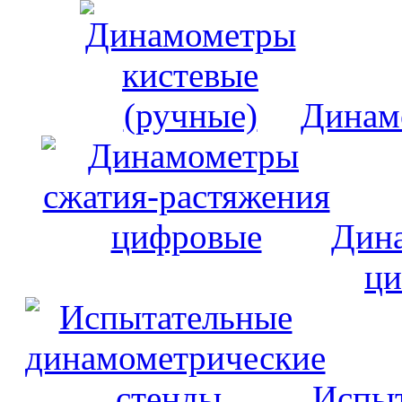
Динам
Дина
ци
Испыт