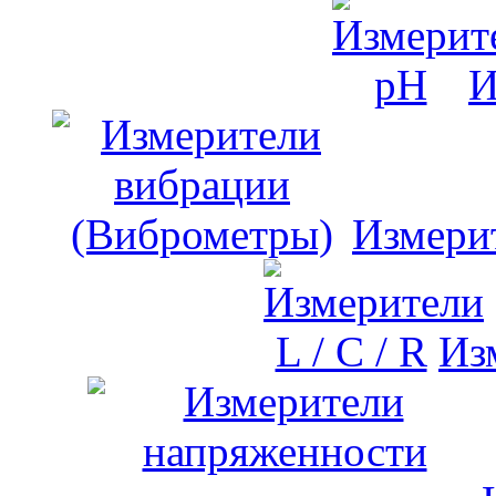
И
Измери
Изм