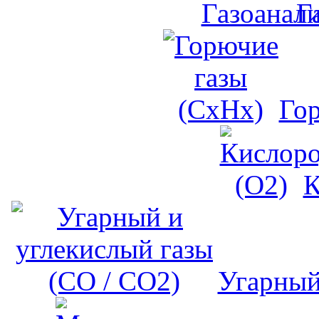
Г
Го
К
Угарный