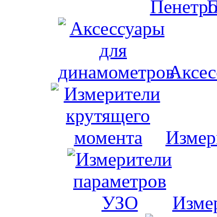
П
Аксес
Измер
Изме