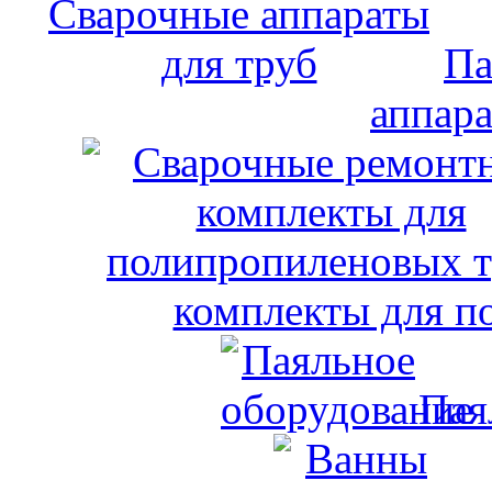
Па
аппара
комплекты для п
Пая