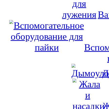
Ва
Вспом
Д
Ж