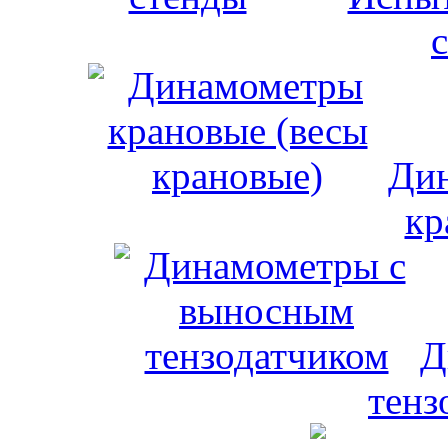
Дин
кр
Д
тенз