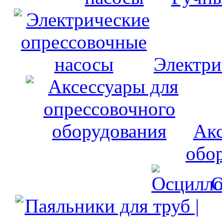
Электри
Акс
обо
О