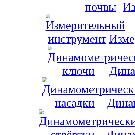
Из
Изме
Дина
Дина
Динам