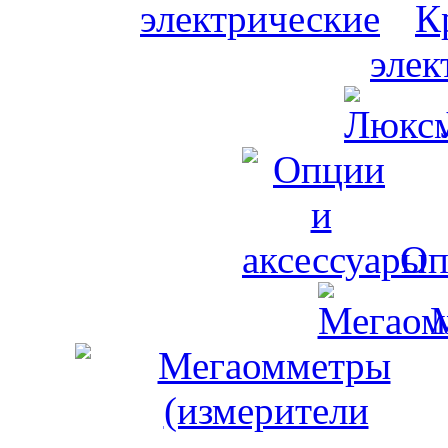
К
элек
Оп