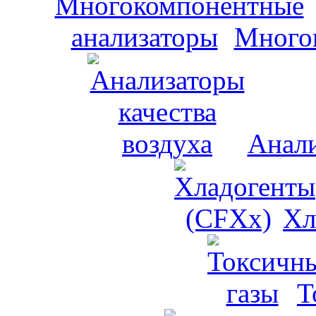
Много
Анали
Хл
Т