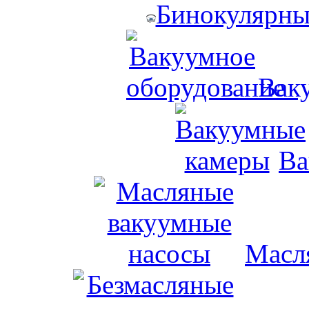
Бинокулярны
Вак
Ва
Масл