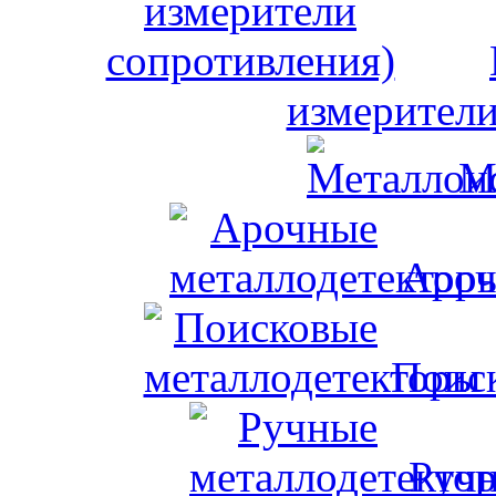
измерители
М
Ароч
Поис
Ручн