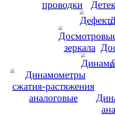
Дете
Д
До
Дин
ан