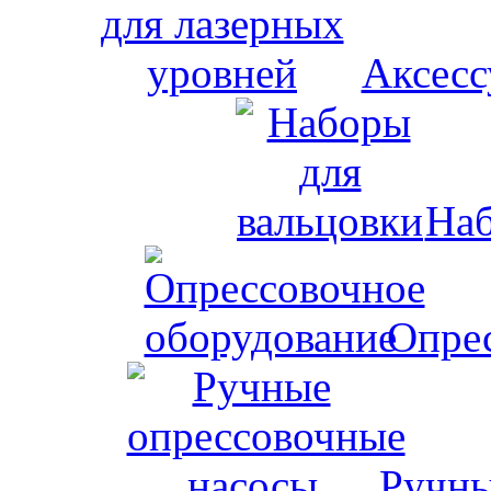
Аксесс
Наб
Опрес
Ручны