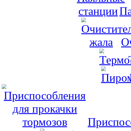
Па
О
Приспос