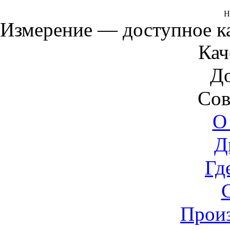
Н
Измерение — доступное 
Кач
Д
Сов
О
Д
Гд
Прои