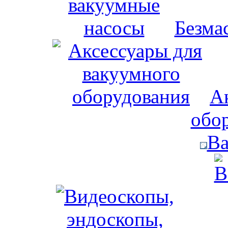
Безма
А
обо
Ва