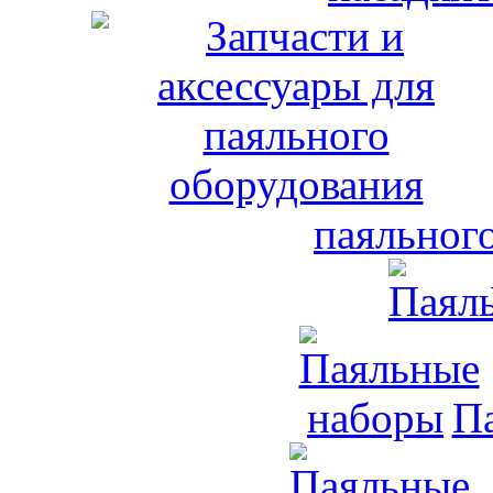
паяльног
П