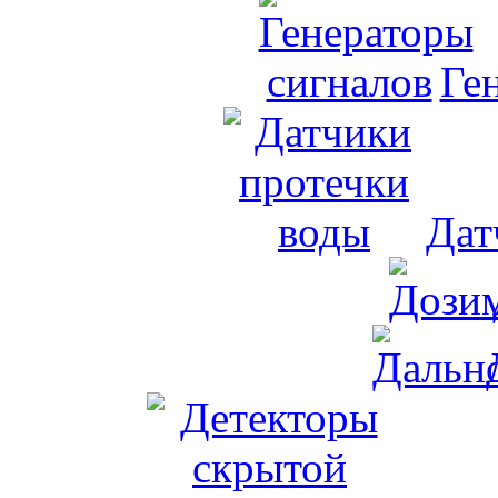
Ге
Дат