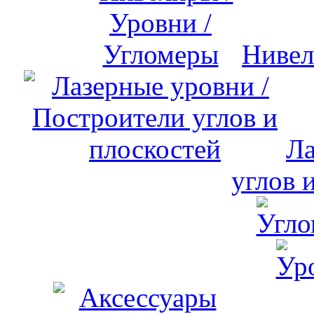
Нивел
Ла
углов 