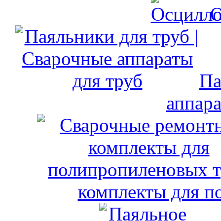
О
Па
аппара
комплекты для п