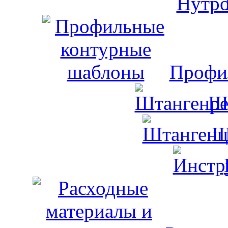
Профи
Ш
Ш