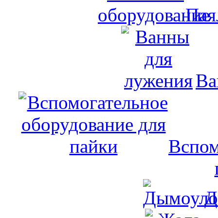
Пая
Ва
Вспом
Д