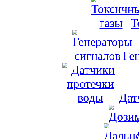
Т
Ге
Дат