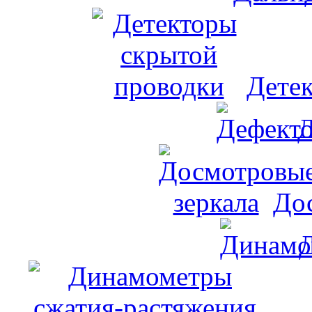
Дете
Д
До