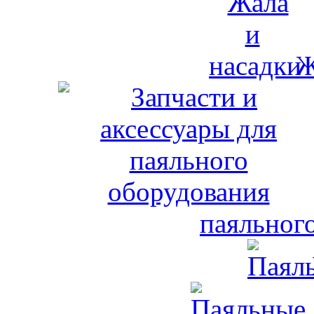
Ж
паяльног