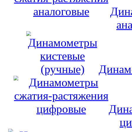
Дин
ан
Динам
Дина
ци