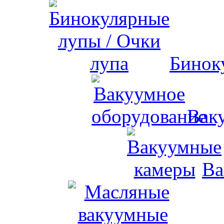
Бинок
Вак
Ва