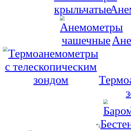
Ане
Ане
Термо
Бесте