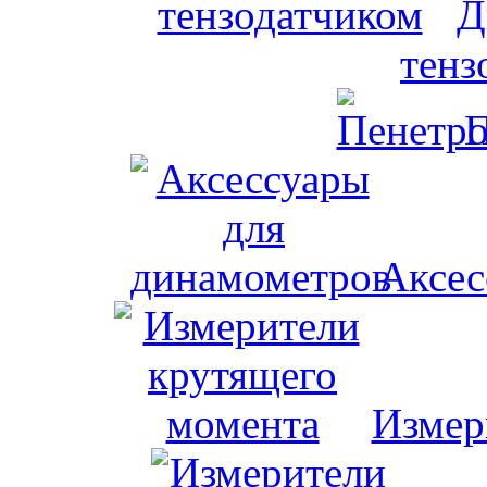
Д
тенз
П
Аксес
Измер