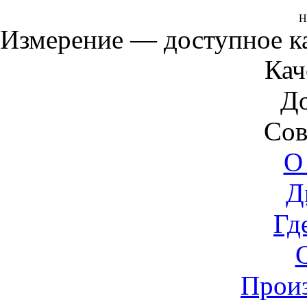
Н
Измерение — доступное 
Кач
Д
Сов
О
Д
Гд
Прои