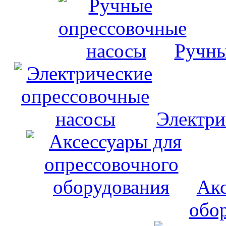
Ручны
Электри
Акс
обо