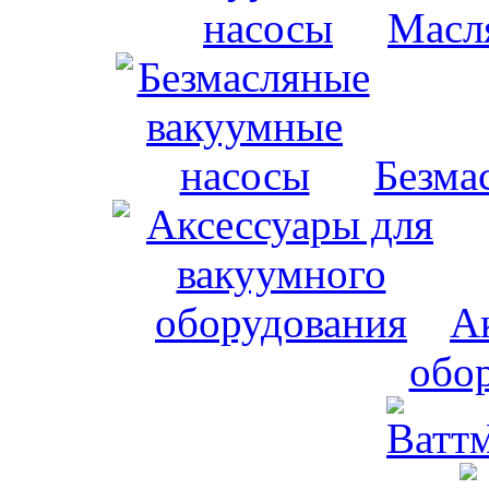
Масл
Безма
А
обо