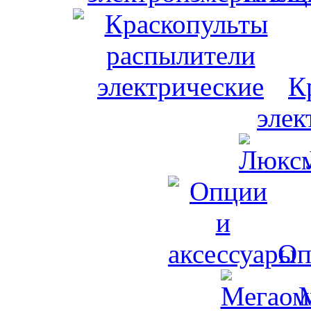
К
элек
Оп