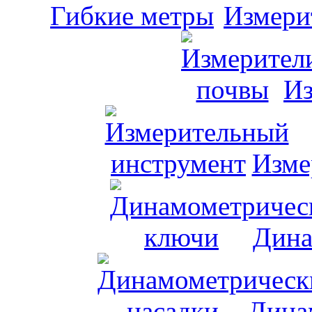
Измери
Из
Изме
Дина
Дина