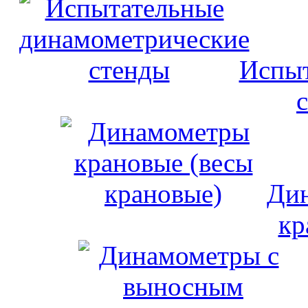
Испыт
Дин
кр