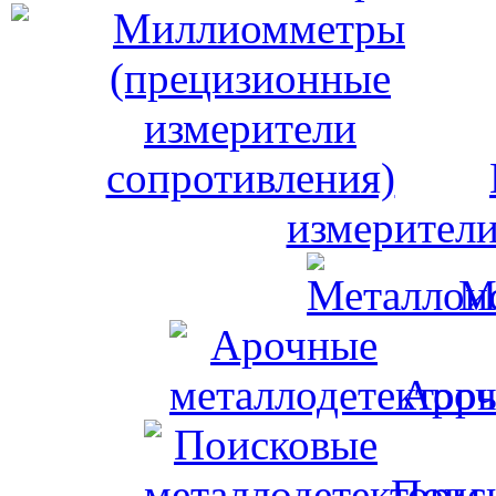
измерители
М
Ароч
Поис