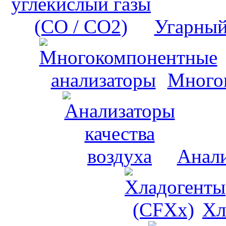
Угарный
Много
Анали
Хл