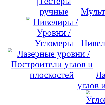
Мульт
Нивел
Ла
углов 