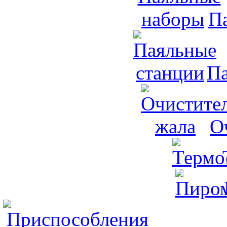
П
Па
О