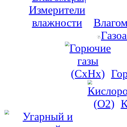
Влагом
Газо
Го
К