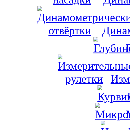
Динам
Изм