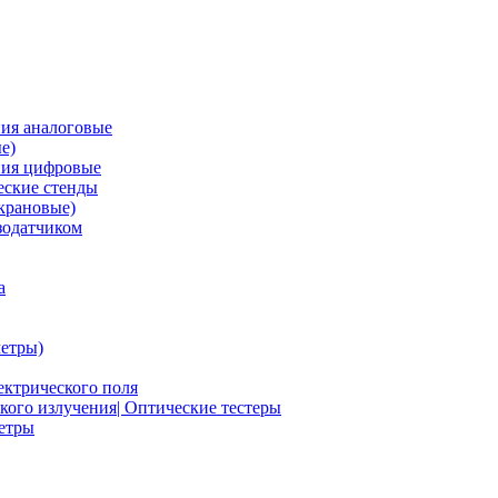
ия аналоговые
е)
ния цифровые
ские стенды
крановые)
зодатчиком
а
етры)
ектрического поля
ого излучения| Оптические тестеры
метры