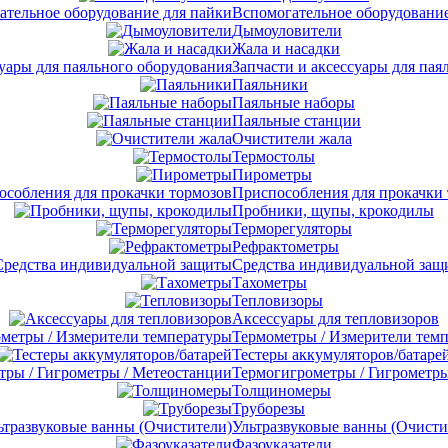
Вспомогательное оборудование
Дымоуловители
Жала и насадки
Запчасти и аксессуары для пая
Паяльники
Паяльные наборы
Паяльные станции
Очистители жала
Термостолы
Пирометры
Приспособления для прокачки
Пробники, щупы, крокодилы
Терморегуляторы
Рефрактометры
Средства индивидуальной защ
Тахометры
Тепловизоры
Аксессуары для тепловизоров
Термометры / Измерители тем
Тестеры аккумуляторов/батаре
Термогигрометры / Гигрометры
Толщиномеры
Труборезы
Ультразвуковые ванны (Очисти
Фазоуказатели