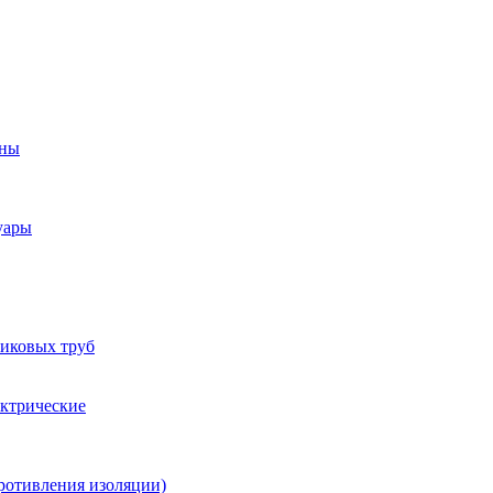
оны
уары
тиковых труб
ектрические
ротивления изоляции)