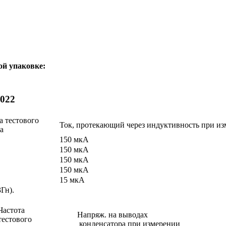
ой упаковке:
022
а тестового
Ток, протекающий через индуктивность при и
а
150 мкА
150 мкА
150 мкА
150 мкА
15 мкА
Гн).
Частота
Напряж. на выводах
тестового
конденсатора при измерении