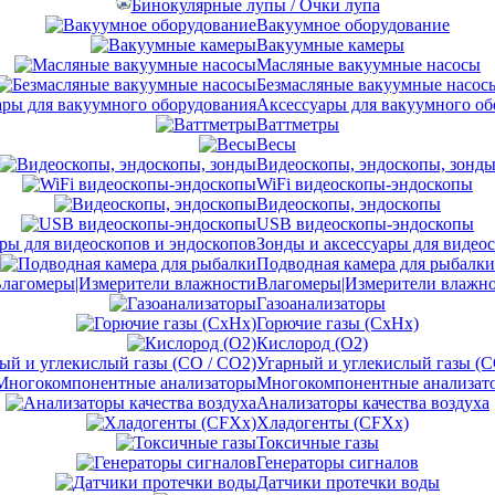
Бинокулярные лупы / Очки лупа
Вакуумное оборудование
Вакуумные камеры
Масляные вакуумные насосы
Безмасляные вакуумные насос
Аксессуары для вакуумного об
Ваттметры
Весы
Видеоскопы, эндоскопы, зонд
WiFi видеоскопы-эндоскопы
Видеоскопы, эндоскопы
USB видеоскопы-эндоскопы
Зонды и аксессуары для видео
Подводная камера для рыбалки
Влагомеры|Измерители влажн
Газоанализаторы
Горючие газы (CxHx)
Кислород (O2)
Угарный и углекислый газы (C
Многокомпонентные анализат
Анализаторы качества воздуха
Хладогенты (CFXx)
Токсичные газы
Генераторы сигналов
Датчики протечки воды