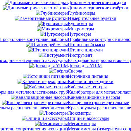
Динамометрические насадки
Динамометрические отвёртки
Глубиномеры
Измерительные рулетки
Курвиметры
Микрометры
Нутромеры
Профильные контурные шабл
Штангенрейсмасы
Штангенциркули
Инструмент
Расходные материалы и аксесс
Диски для УШМ
Свёрла
Источники питания
Кабели и переходники
Кабельные тестеры
Калибраторы для металлоплас
Канализационные насосы
Клещи электроизмерительные
Краскопульты распылители эл
Люксметры
Опции и аксессуары
Мегаомметры
Мегаомметры (измерители соп