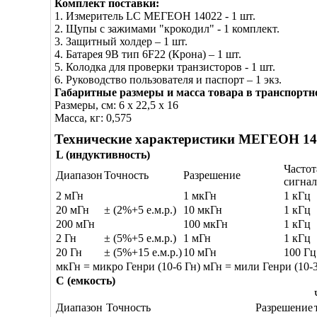
Комплект поставки:
1. Измеритель LC МЕГЕОН 14022 - 1 шт.
2. Щупы с зажимами "крокодил" - 1 комплект.
3. Защитный холдер – 1 шт.
4. Батарея 9В тип 6F22 (Крона) – 1 шт.
5. Колодка для проверки транзисторов - 1 шт.
6. Руководство пользователя и паспорт – 1 экз.
Габаритные размеры и масса товара в транспортн
Размеры, см: 6 x 22,5 x 16
Масса, кг: 0,575
Технические характеристики МЕГЕОН 14
L
(индуктивность)
Частот
Диапазон
Точность
Разрешение
сигнал
2 мГн
1 мкГн
1 кГц
20 мГн
± (2%+5 е.м.р.)
10 мкГн
1 кГц
200 мГн
100 мкГн
1 кГц
2 Гн
± (5%+5 е.м.р.)
1 мГн
1 кГц
20 Гн
± (5%+15 е.м.р.)
10 мГн
100 Гц
мкГн = микро Генри (10-6 Гн) мГн = мили Генри (10-3
C
(емкость
)
Диапазон
Точность
Разрешение