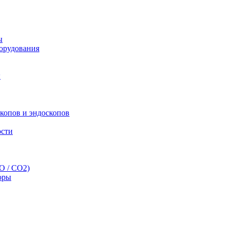
ы
орудования
ы
скопов и эндоскопов
ости
O / CO2)
оры