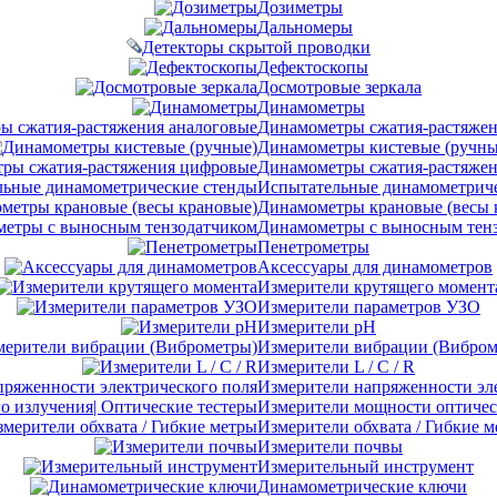
Дозиметры
Дальномеры
Детекторы скрытой проводки
Дефектоскопы
Досмотровые зеркала
Динамометры
Динамометры сжатия-растяжен
Динамометры кистевые (ручны
Динамометры сжатия-растяже
Испытательные динамометриче
Динамометры крановые (весы 
Динамометры с выносным тен
Пенетрометры
Аксессуары для динамометров
Измерители крутящего момент
Измерители параметров УЗО
Измерители pH
Измерители вибрации (Вибром
Измерители L / C / R
Измерители напряженности эл
Измерители мощности оптическ
Измерители обхвата / Гибкие 
Измерители почвы
Измерительный инструмент
Динамометрические ключи