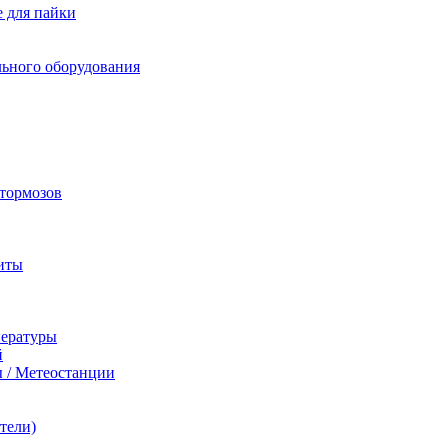
 для пайки
льного оборудования
 тормозов
иты
пературы
й
 / Метеостанции
тели)