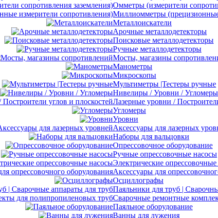
Омметры (измерители сопротив
Миллиомметры (прецизионные 
Металлоискатели
Арочные металлодетекторы
Поисковые металлодетекторы
Ручные металлодетекторы
Мосты, магазины сопротивлен
Манометры
Микроскопы
Мультиметры |Тестеры ручные
Нивелиры / Уровни / Угломеры
Лазерные уровни / Построител
Угломеры
Уровни
Аксессуары для лазерных уров
Наборы для вальцовки
Опрессовочное оборудование
Ручные опрессовочные насосы
Электрические опрессовочные
Аксессуары для опрессовочног
Осциллографы
Паяльники для труб | Сварочны
Сварочные ремонтные комплек
Паяльное оборудование
Ванны для лужения