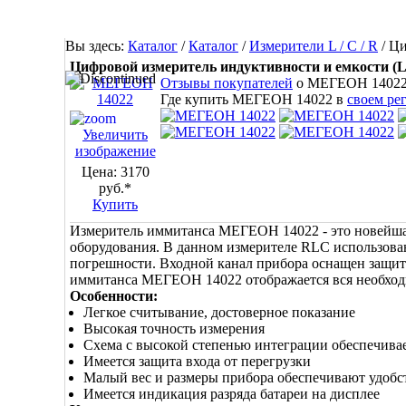
Вы здесь:
Каталог
/
Каталог
/
Измерители L / C / R
/
Ци
Цифровой измеритель индуктивности и емкости 
Отзывы покупателей
о МЕГЕОН 1402
Где купить МЕГЕОН 14022 в
своем ре
Увеличить
изображение
Цена:
3170
руб.*
Купить
Измеритель иммитанса МЕГЕОН 14022 - это новейша
оборудования. В данном измерителе RLC использова
погрешности. Входной канал прибора оснащен защито
иммитанса МЕГЕОН 14022 отображается вся необходи
Особенности:
Легкое считывание, достоверное показание
Высокая точность измерения
Схема с высокой степенью интеграции обеспечива
Имеется защита входа от перегрузки
Малый вес и размеры прибора обеспечивают удобс
Имеется индикация разряда батареи на дисплее