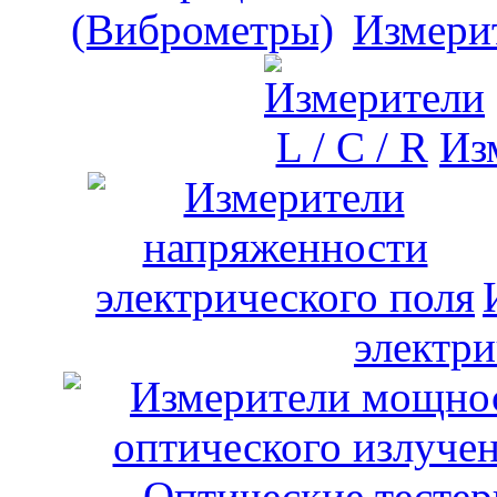
Измери
Изм
электри