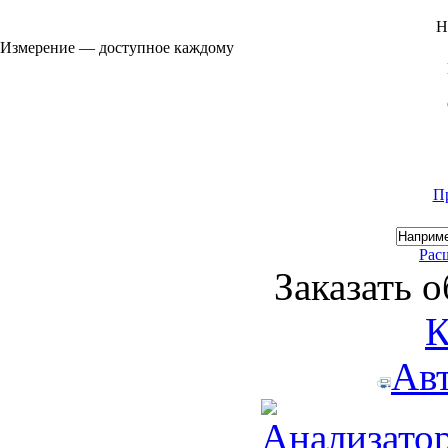
Н
Измерение — доступное каждому
П
Рас
Заказать 
К
Ав