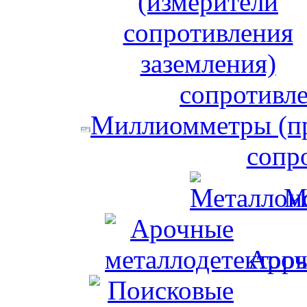
сопротивле
Миллиомметры (пр
сопр
М
Ароч