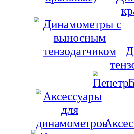
кр
Д
тенз
П
Аксес