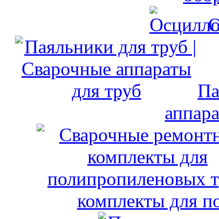
О
Па
аппара
комплекты для п