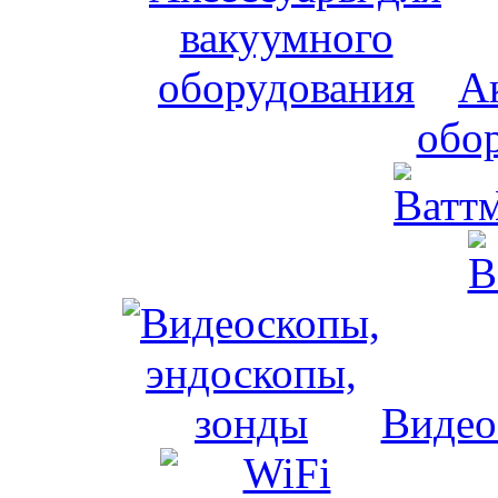
А
обо
Видео