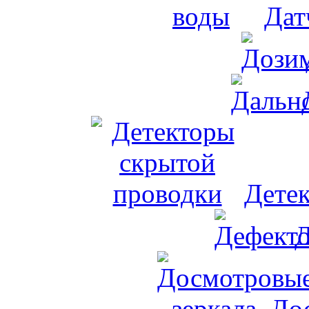
Дат
Дете
Д
До