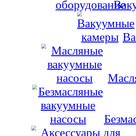
Вак
Ва
Масл
Безма