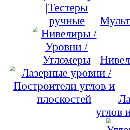
Мульт
Нивел
Ла
углов 