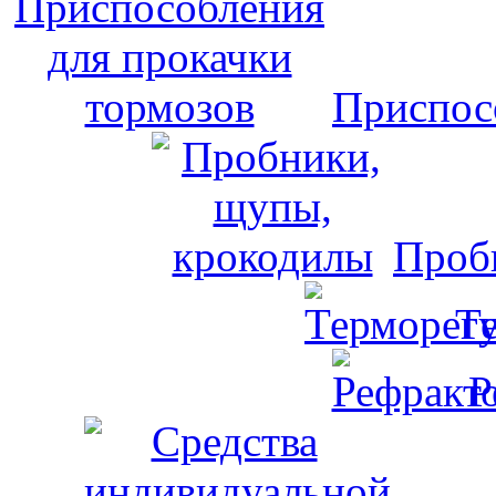
Приспос
Проб
Т
Р