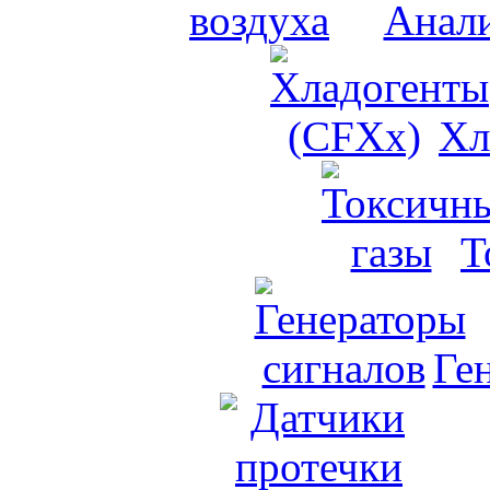
Анали
Хл
Т
Ге