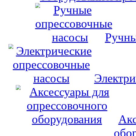
Ручны
Электри
Акс
обо