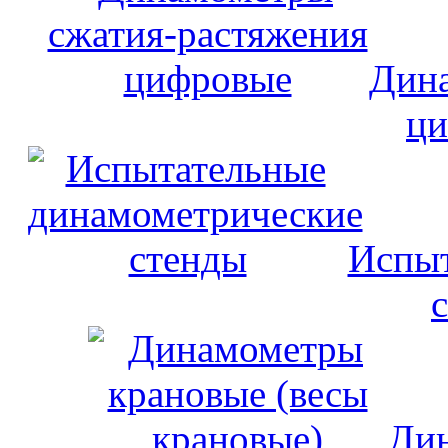
Дина
ци
Испыт
Дин