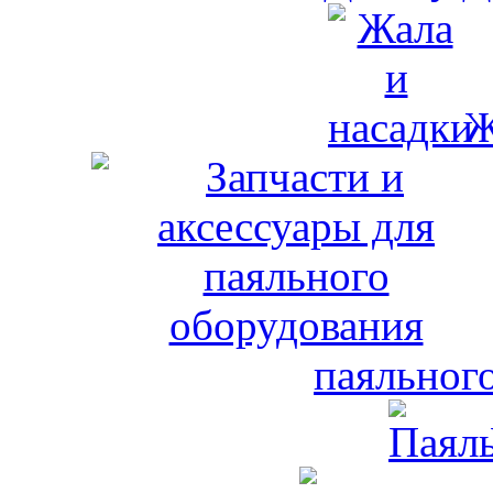
Ж
паяльног