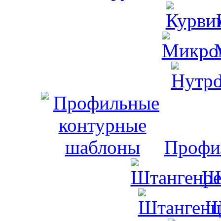
Профи
Ш
Ш