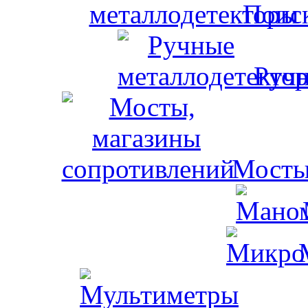
Поис
Ручн
Мосты