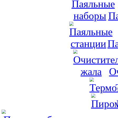
П
Па
О