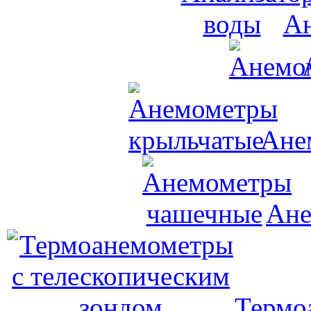
Ан
Ане
Ане
Термо