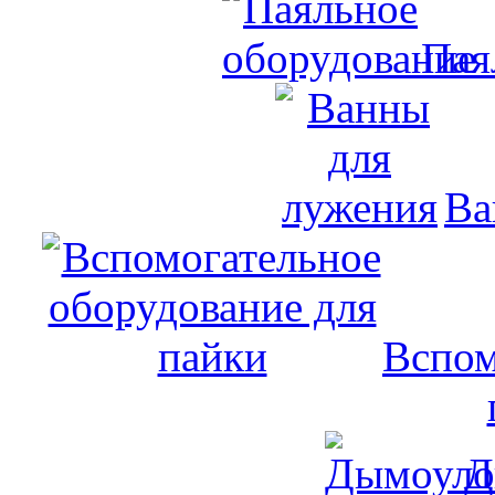
Пая
Ва
Вспом
Д