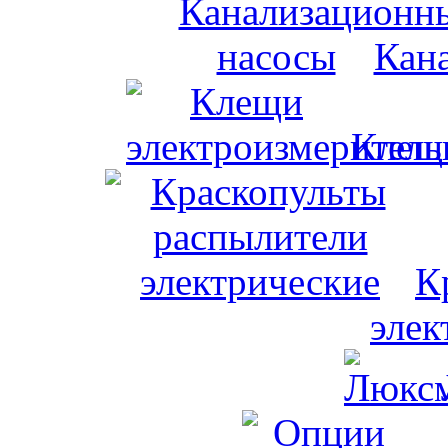
Кан
Клещи
К
элек