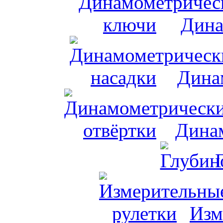
Дина
Дина
Динам
Изм