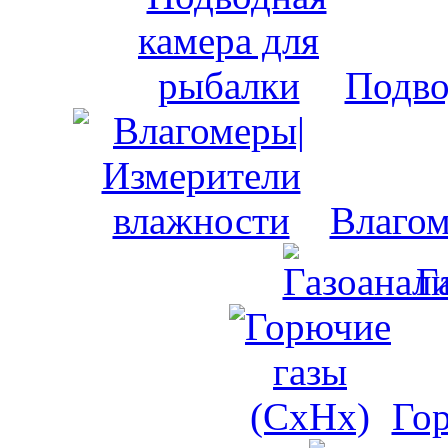
Подво
Влагом
Г
Го