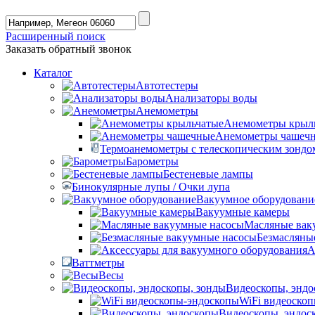
Расширенный поиск
Заказать обратный звонок
Каталог
Автотестеры
Анализаторы воды
Анемометры
Анемометры крыл
Анемометры чашеч
Термоанемометры с телескопическим зондо
Барометры
Бестеневые лампы
Бинокулярные лупы / Очки лупа
Вакуумное оборудовани
Вакуумные камеры
Масляные вак
Безмасляны
А
Ваттметры
Весы
Видеоскопы, эндо
WiFi видеоско
Видеоскопы, эндос