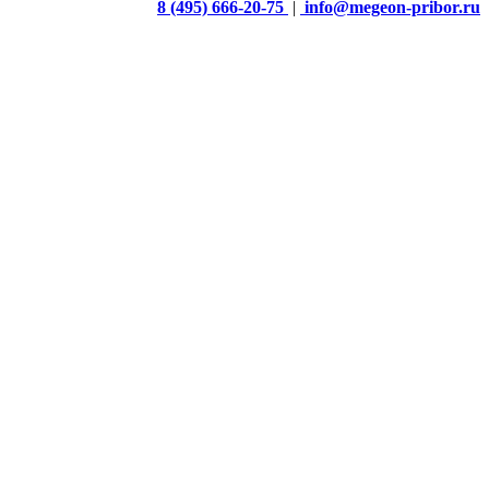
8 (495) 666-20-75
|
info@megeon-pribor.ru