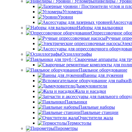
Нивелиры / Уровн
Угломеры
Уровни
Аксессуа
Наборы для вальцовки
Опрессовочное обо
Ручные опре
Элек
Осциллографы
Паяльное оборудование
Ванны для лужения
В
Дымоуловители
Жала и насадки
Паяльники
Паяльные наборы
Паяльные станции
Очистители жала
Термостолы
Пирометры