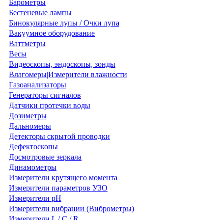
Барометры
Бестеневые лампы
Бинокулярные лупы / Очки лупа
Вакуумное оборудование
Ваттметры
Весы
Видеоскопы, эндоскопы, зонды
Влагомеры|Измерители влажности
Газоанализаторы
Генераторы сигналов
Датчики протечки воды
Дозиметры
Дальномеры
Детекторы скрытой проводки
Дефектоскопы
Досмотровые зеркала
Динамометры
Измерители крутящего момента
Измерители параметров УЗО
Измерители pH
Измерители вибрации (Виброметры)
Измерители L / C / R