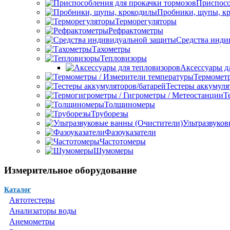
Приспосо
Пробники, щупы, к
Терморегуляторы
Рефрактометры
Средства инди
Тахометры
Тепловизоры
Аксессуары д
Термометр
Тестеры аккумуля
Т
Толщиномеры
Труборезы
Ультразвуков
Фазоуказатели
Частотомеры
Шумомеры
Измерительное оборудование
Каталог
Автотестеры
Анализаторы воды
Анемометры