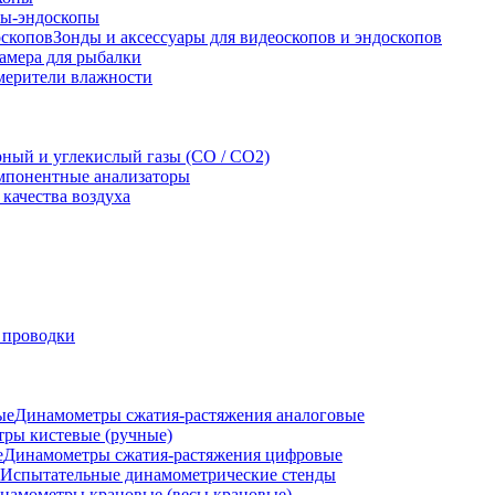
ы-эндоскопы
Зонды и аксессуары для видеоскопов и эндоскопов
амера для рыбалки
мерители влажности
рный и углекислый газы (CO / CO2)
понентные анализаторы
качества воздуха
 проводки
Динамометры сжатия-растяжения аналоговые
ры кистевые (ручные)
Динамометры сжатия-растяжения цифровые
Испытательные динамометрические стенды
намометры крановые (весы крановые)