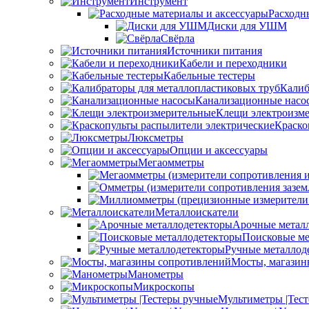
Инструмент
Расходн
Диски для УШМ
Свёрла
Источники питания
Кабели и переходники
Кабельные тестеры
Калиб
Канализационные насо
Клещи электроизм
Краско
Люксметры
Опции и аксессуары
Мегаомметры
Металлоискатели
Арочные метал
Поисковые ме
Ручные металлод
Мосты, магазин
Манометры
Микроскопы
Мультиметры |Тес