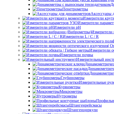
Д
Пенетрометры
Аксессуары 
Измерители крут
Измерители параме
Измерители pH
Измерители 
Измерители L / C / R
Измерители о
Измерители почвы
Измерительный инст
Динамометриче
Динамометриче
Динамометрич
Глубиномеры
Измерительные рул
Курвиметры
Микрометры
Нутромеры
Профильн
Штангенрейсмасы
Штангенциркули