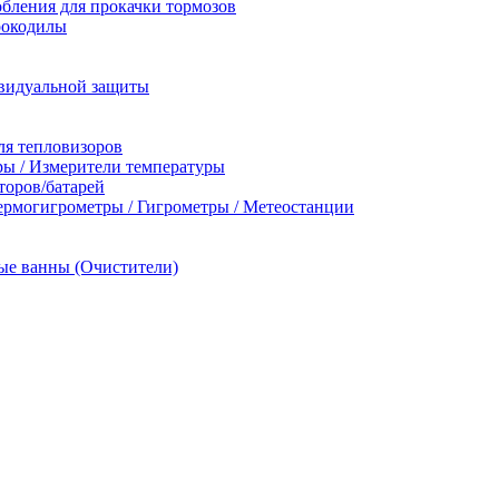
бления для прокачки тормозов
рокодилы
видуальной защиты
ля тепловизоров
ы / Измерители температуры
торов/батарей
ермогигрометры / Гигрометры / Метеостанции
ые ванны (Очистители)