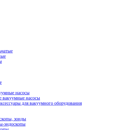
ьчатые
ные
м
е
уумные насосы
е вакуумные насосы
ксессуары для вакуумного оборудования
скопы, зонды
пы-эндоскопы
копы