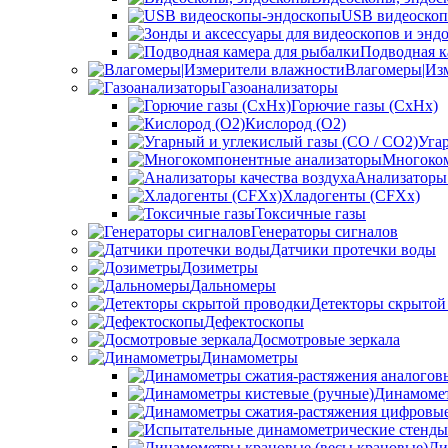
USB видеоскоп
Подводная к
Влагомеры|Из
Газоанализаторы
Горючие газы (CxHx)
Кислород (O2)
Уга
Многоком
Анализаторы 
Хладогенты (CFXx)
Токсичные газы
Генераторы сигналов
Датчики протечки воды
Дозиметры
Дальномеры
Детекторы скрытой
Дефектоскопы
Досмотровые зеркала
Динамометры
Динамомет
Ди