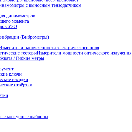
инамометры с выносным тензодатчиком
для динамометров
ящего момента
тров УЗО
вибрации (Виброметры)
Измерители напряженности электрического поля
Измерители мощности оптического излучения|
бхвата / Гибкие метры
румент
ские ключи
ские насадки
еские отвёртки
етки
ые контурные шаблоны