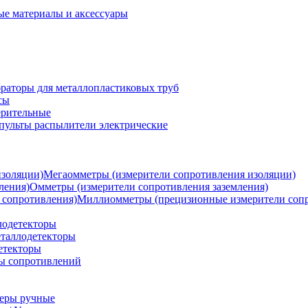
ые материалы и аксессуары
раторы для металлопластиковых труб
сы
ерительные
пульты распылители электрические
Мегаомметры (измерители сопротивления изоляции)
Омметры (измерители сопротивления заземления)
Миллиомметры (прецизионные измерители сопр
лодетекторы
таллодетекторы
етекторы
ы сопротивлений
теры ручные