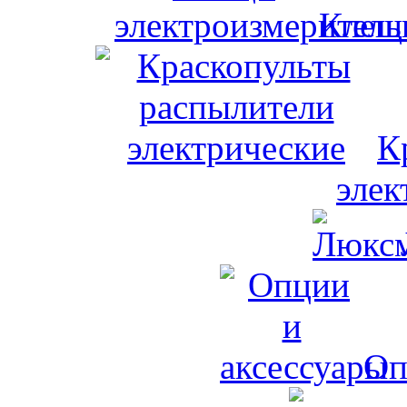
Клещи
К
элек
Оп