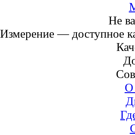
Не в
Измерение — доступное 
Кач
Д
Сов
О
Д
Гд