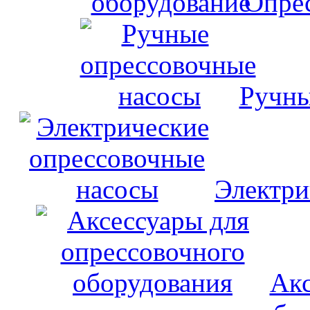
Опрес
Ручны
Электри
Акс