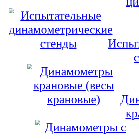
ци
Испыт
Дин
кр