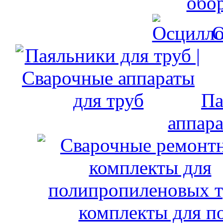
обо
О
Па
аппара
комплекты для п