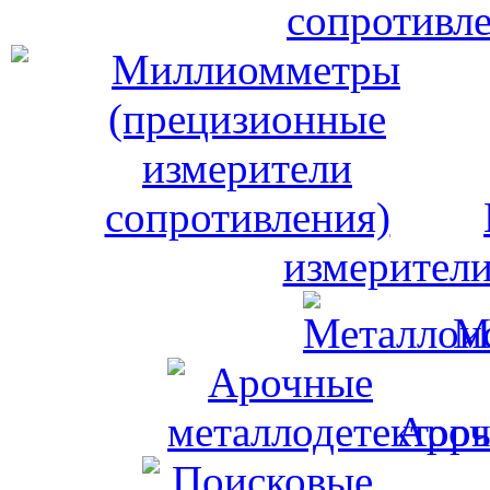
сопротивле
измерители
М
Ароч