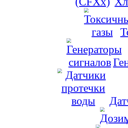
Хл
Т
Ге
Дат