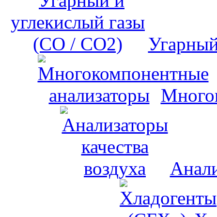
Угарный
Много
Анали