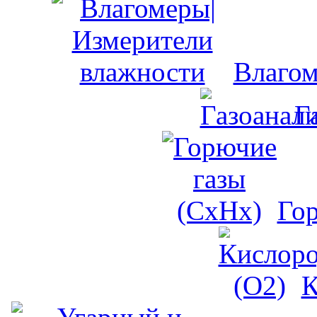
Влагом
Г
Го
К