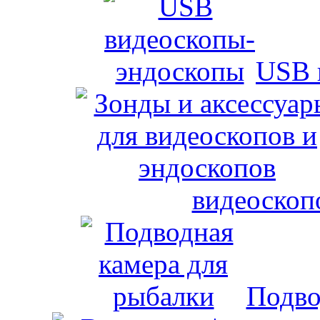
USB 
видеоскоп
Подво