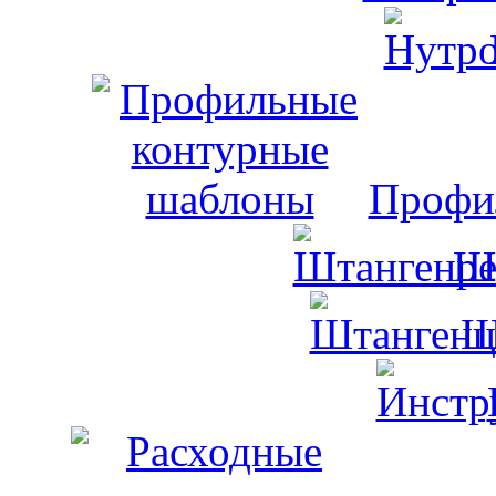
Профи
Ш
Ш