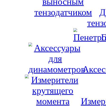
Д
тенз
П
Аксес
Измер