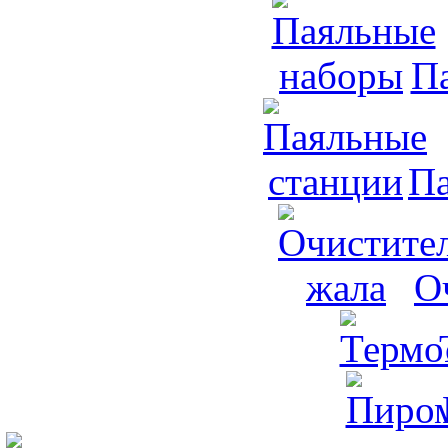
П
Па
О