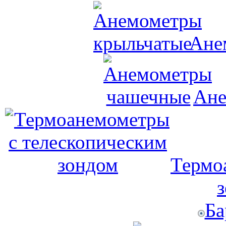
Ане
Ане
Термо
Ба