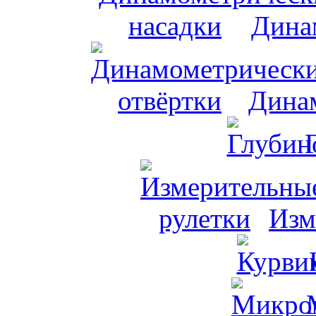
Дина
Динам
Изм