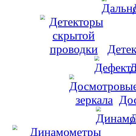
Дете
Д
До