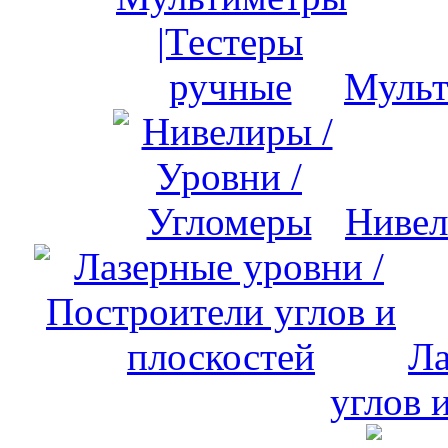
Мульт
Нивел
Ла
углов 