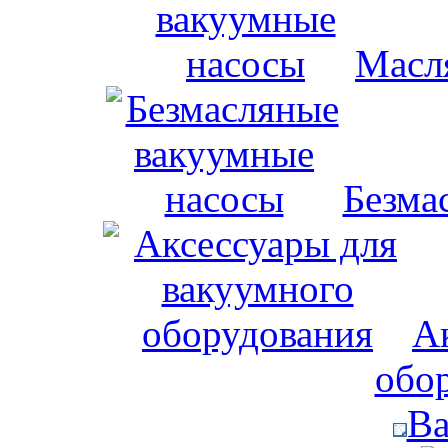
Масл
Безма
А
обо
Ва