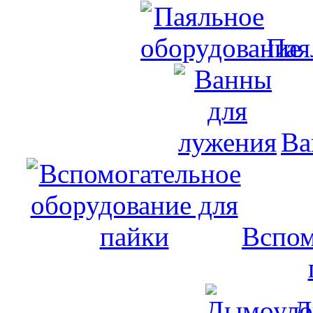
Пая
Ва
Вспом
Д