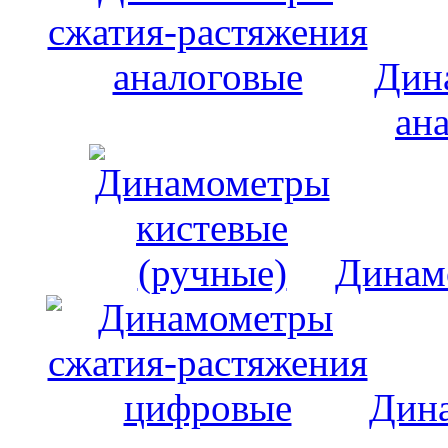
Дин
ан
Динам
Дина