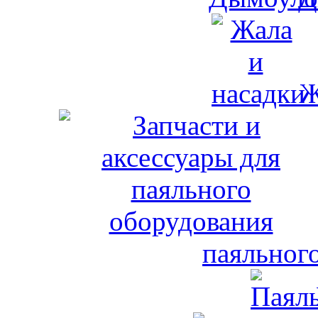
Ж
паяльног