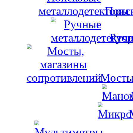
Поис
Ручн
Мосты