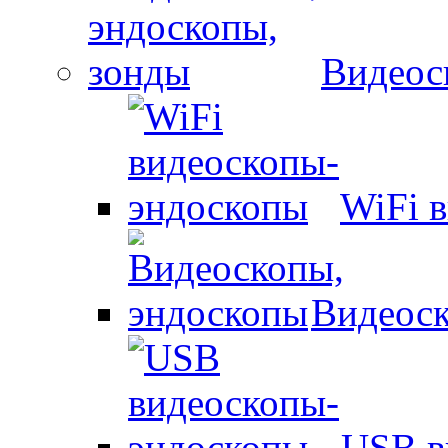
Видеос
WiFi 
Видеоск
USB в