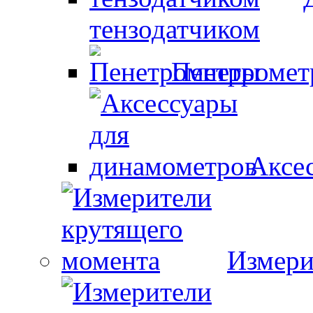
тензодатчиком
Пенетроме
Аксе
Измери