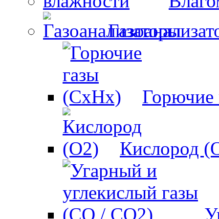
Влаго
Газоанализат
Горючие 
Кислород (
У