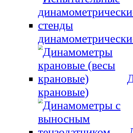
динамометрически
Д
крановые)