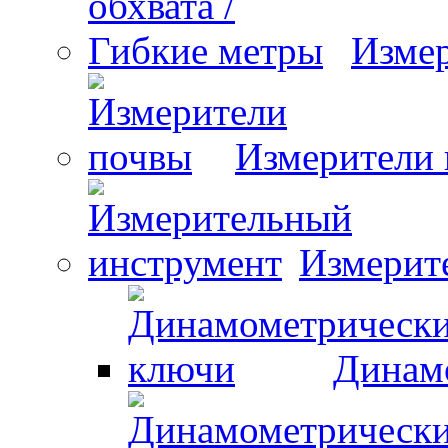
Измер
Измерители
Измерит
Динам