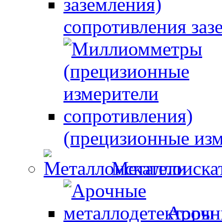
сопротивления заз
(прецизионные изм
Металлоиска
Арочн