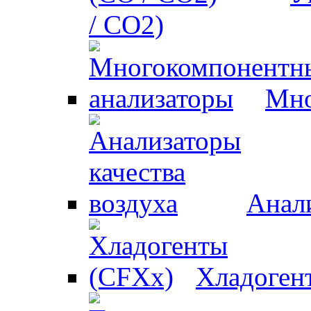
/ CO2)
Мно
Анали
Хладоген