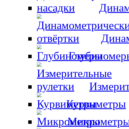
Динам
Динам
Глубиномер
Измерит
Курвиметры
Микрометр