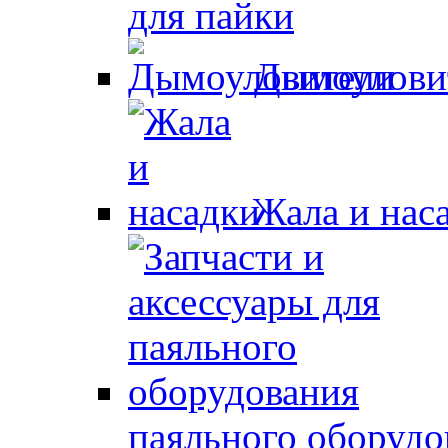
для пайки
Дымоулови
Жала и нас
паяльного оборудо