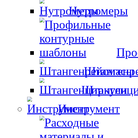
Нутромеры
Про
Штангенр
Штангенци
Инструмент