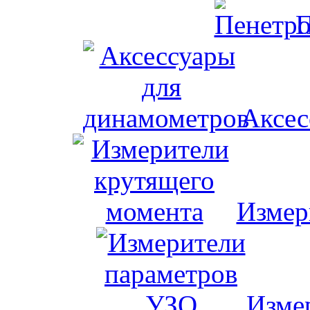
П
Аксес
Измер
Изме