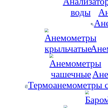
Ан
Ан
Ане
Ане
Термоанемометры с