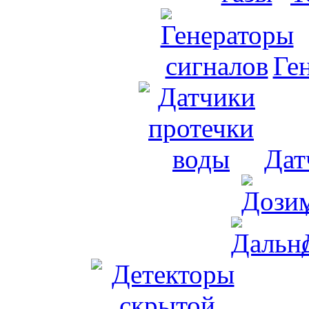
Ге
Дат