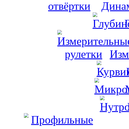
Динам
Изм