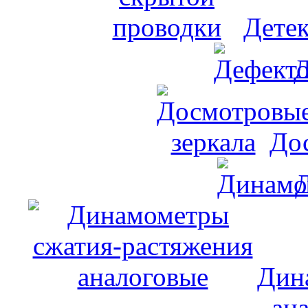
Дете
Д
До
Дин
ан