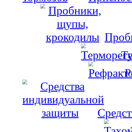
Проб
Т
Р
Средст