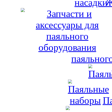
Ж
паяльног
П