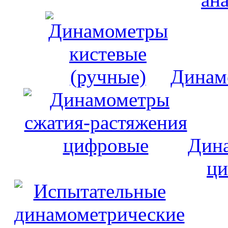
Динам
Дина
ци