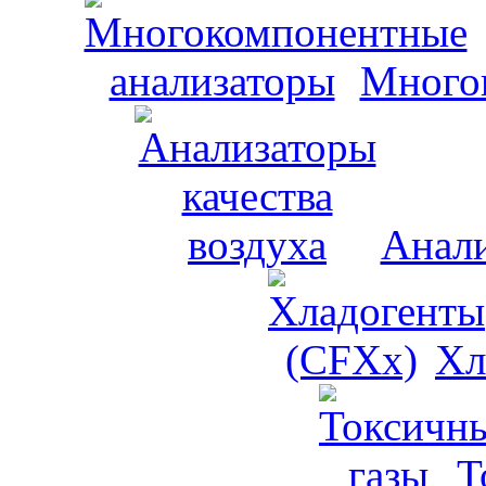
Много
Анали
Хл
Т