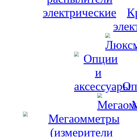
К
элек
Оп