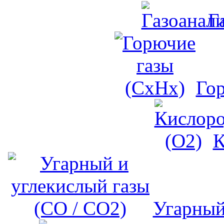
Г
Го
К
Угарный