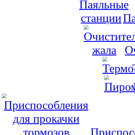
Па
О
Приспос