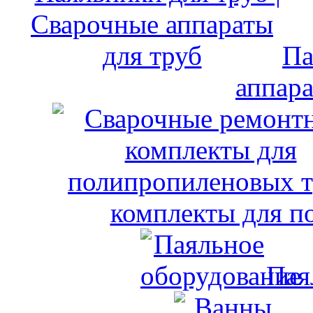
Па
аппара
комплекты для п
Пая