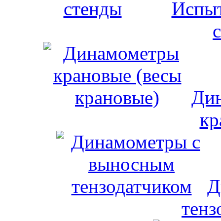
Испыт
Дин
кр
Д
тенз