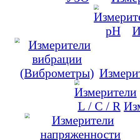
И
Измери
Изм