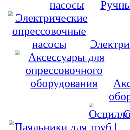
Ручны
Электри
Акс
обо
О