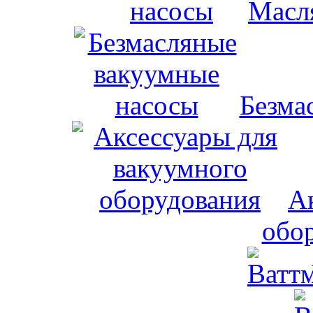
Масл
Безма
А
обо