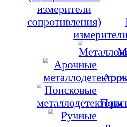
измерители
М
Ароч
Поис