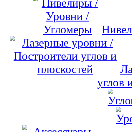
Нивел
Ла
углов 