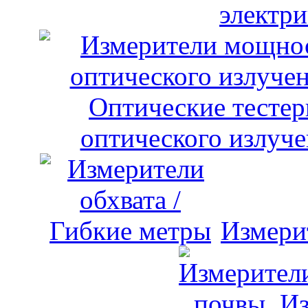
электри
оптического излуче
Измери
Из