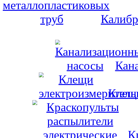
Калибр
Кан
Клещи
К