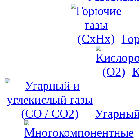
Го
К
Угарный