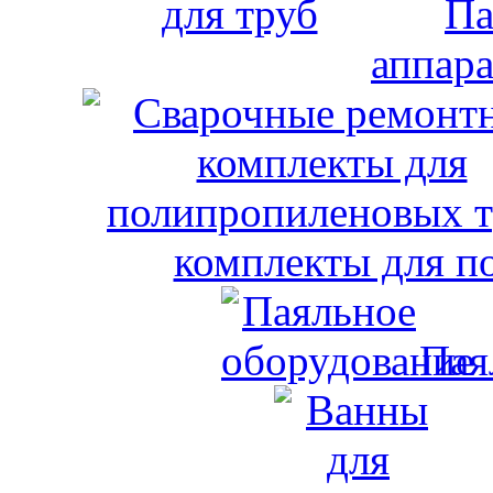
Па
аппара
комплекты для п
Пая