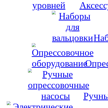
Аксесс
Наб
Опрес
Ручны