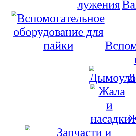
Ва
Вспом
Д
Ж