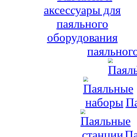
паяльног
П
Па