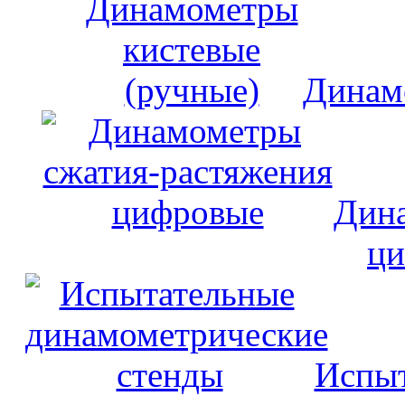
Динам
Дина
ци
Испыт