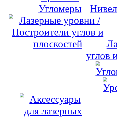
Нивел
Ла
углов 