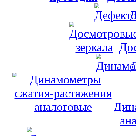
Д
До
Дин
ан