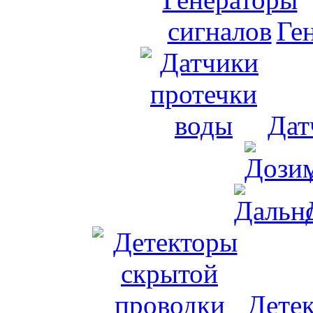
Ге
Дат
Дете