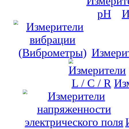
И
Измери
Изм