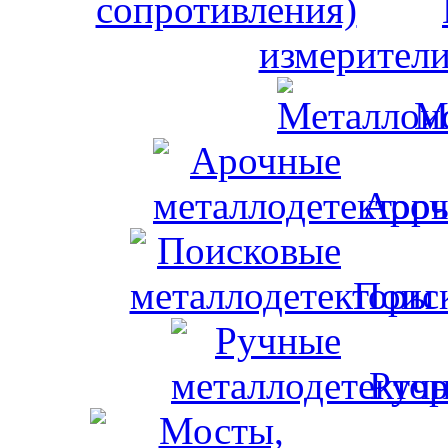
измерители
М
Ароч
Поис
Ручн