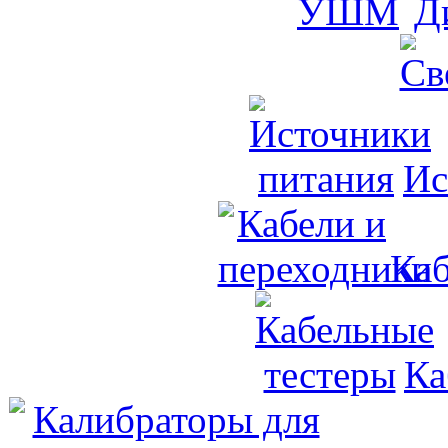
Д
Ис
Каб
Ка