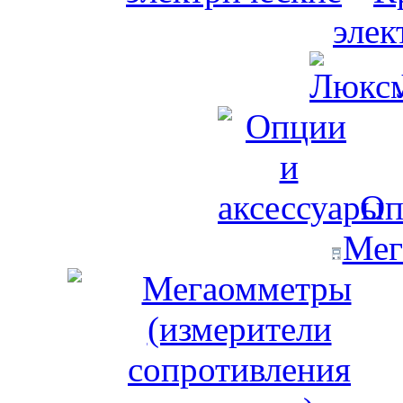
элек
Оп
Мег