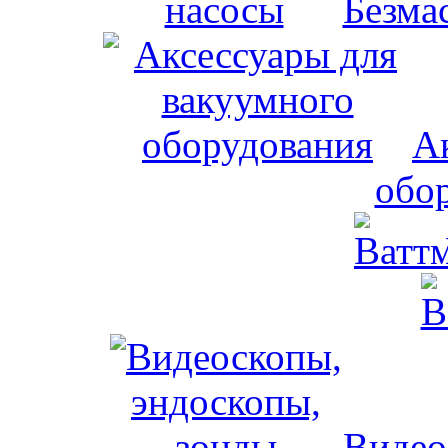
Безма
А
обо
Видео