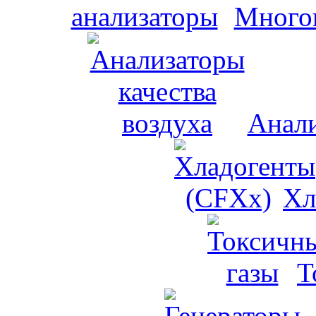
Много
Анали
Хл
Т