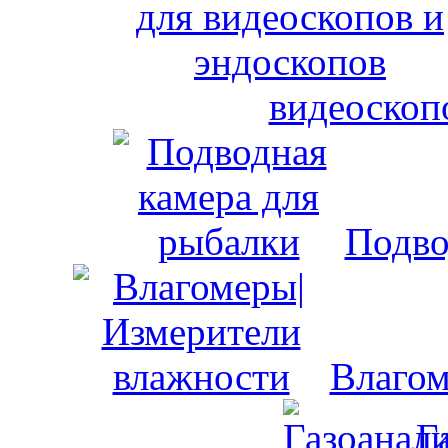
видеоскоп
Подво
Влагом
Г