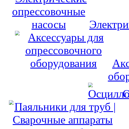
Электри
Акс
обо
О