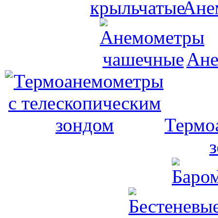
Ане
Ане
Термо