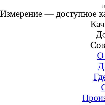
Н
Измерение — доступное 
Кач
Д
Сов
О
Д
Гд
Прои