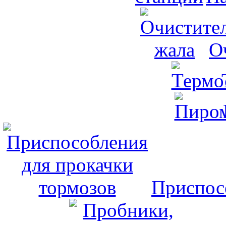
О
Приспос