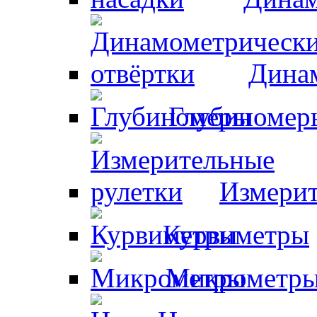
Динам
Глубиномер
Измерит
Курвиметры
Микрометр