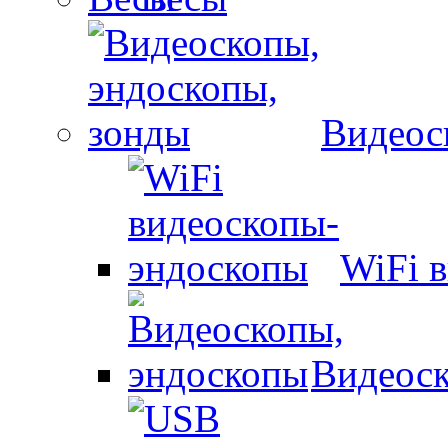
Видеос
WiFi 
Видеоск