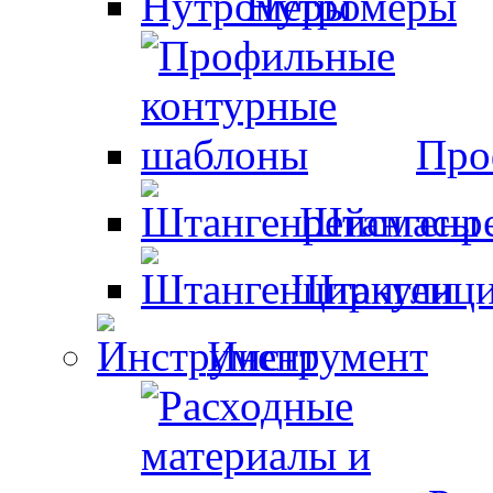
Нутромеры
Про
Штангенр
Штангенци
Инструмент