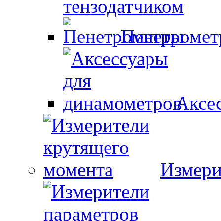
тензодатчиком
Пенетроме
Аксе
Измери