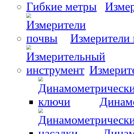
Измер
Измерители
Измерит
Динам
Динам