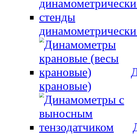
динамометрически
Д
крановые)