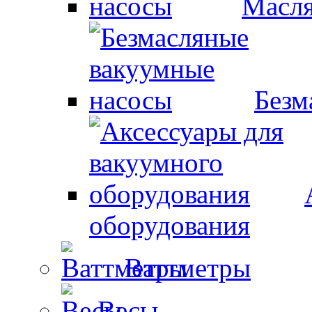
Масля
Безм
оборудования
Ваттметры
Весы