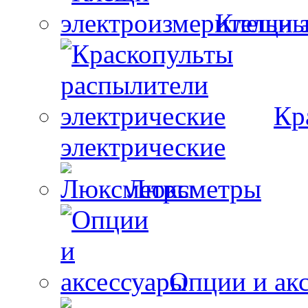
Клещи 
Кр
электрические
Люксметры
Опции и ак