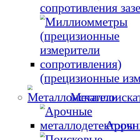
сопротивления заз
(прецизионные изм
Металлоиска
Арочн