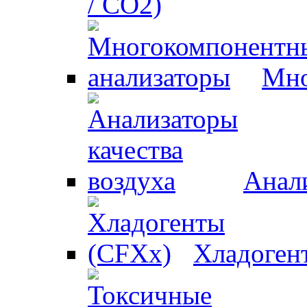
/ CO2)
Мно
Анали
Хладоген