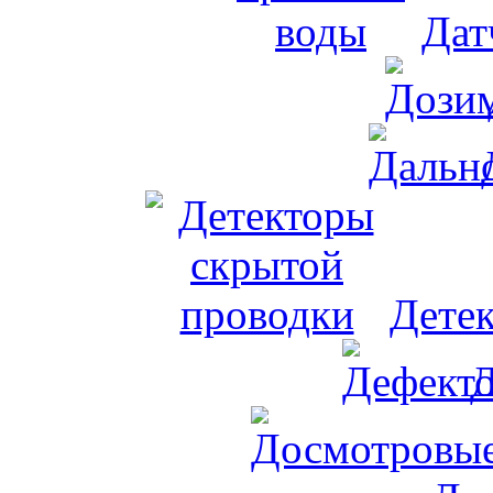
Дат
Дете
Д