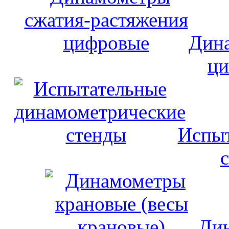
Дина
ци
Испыт
Дин