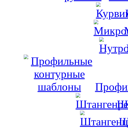
Профи
Ш
Ш