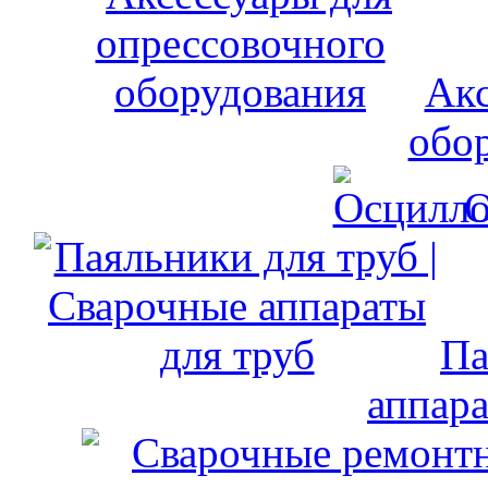
Акс
обо
О
Па
аппара