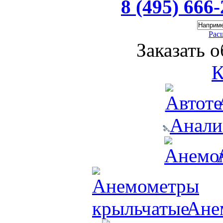
8 (495) 666
Рас
Заказать 
К
Анали
Ане