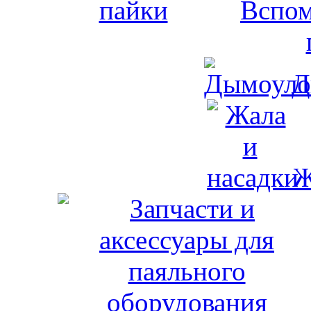
Вспом
Д
Ж