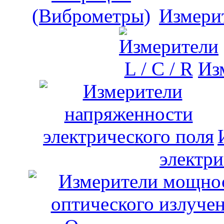
Измери
Изм
электри