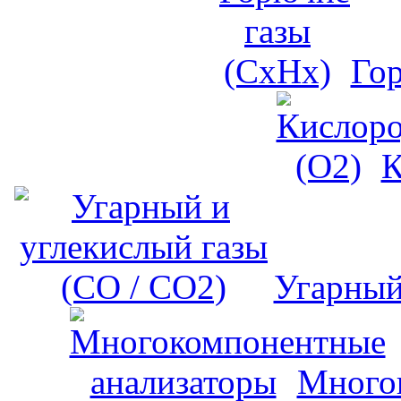
Го
К
Угарный
Много