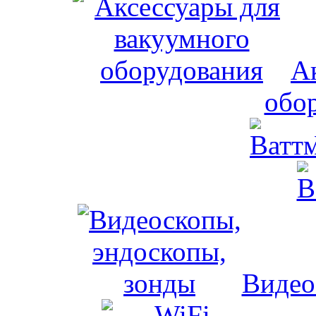
А
обо
Видео