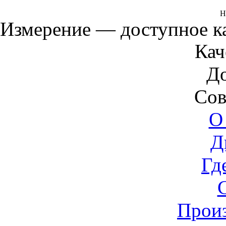
Н
Измерение — доступное 
Кач
Д
Сов
О
Д
Гд
Прои