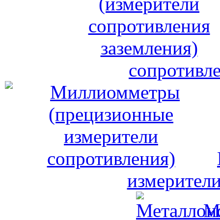
сопротивле
измерители
М