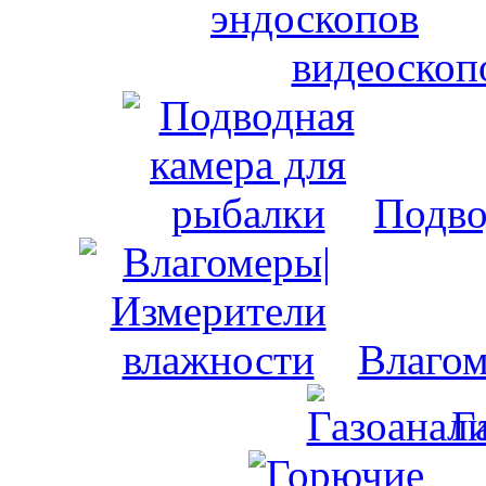
видеоскоп
Подво
Влагом
Г