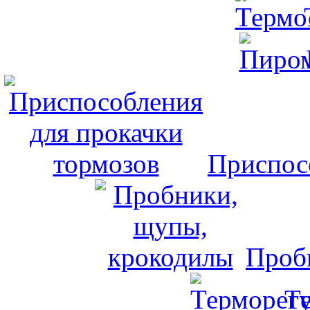
Приспос
Проб
Т