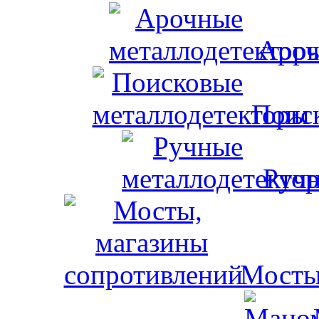
Ароч
Поис
Ручн
Мосты