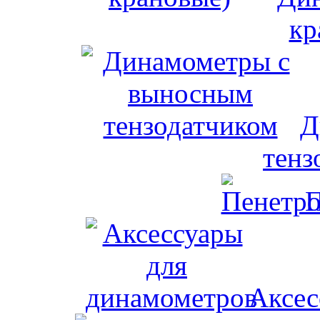
кр
Д
тенз
П
Аксес