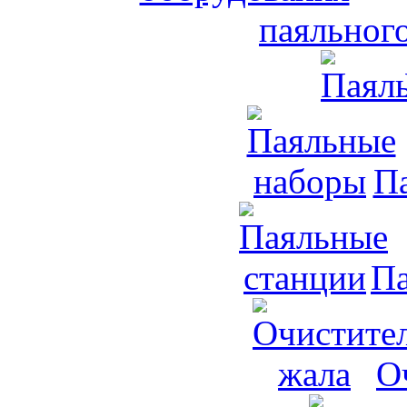
паяльног
П
Па
О