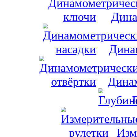
Дина
Дина
Динам
Изм