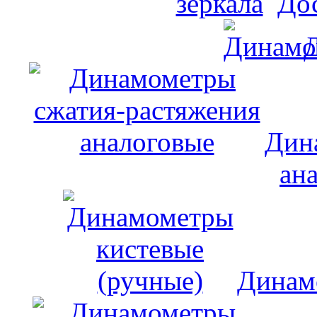
До
Дин
ан
Динам