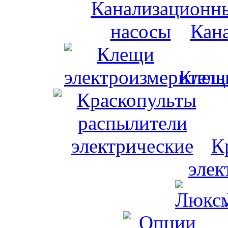
Кан
Клещи
К
элек