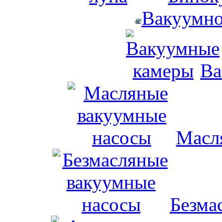
Вакуумно
Ва
Масл
Безма