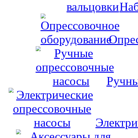
Наб
Опрес
Ручны
Электри