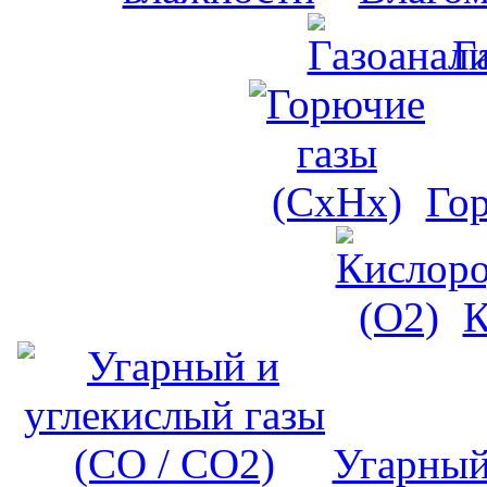
Г
Го
К
Угарный