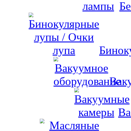
Бе
Бинок
Вак
Ва