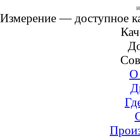
Н
Измерение — доступное 
Кач
Д
Сов
О
Д
Гд
Прои