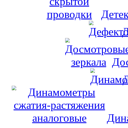
Дете
Д
До
Дин