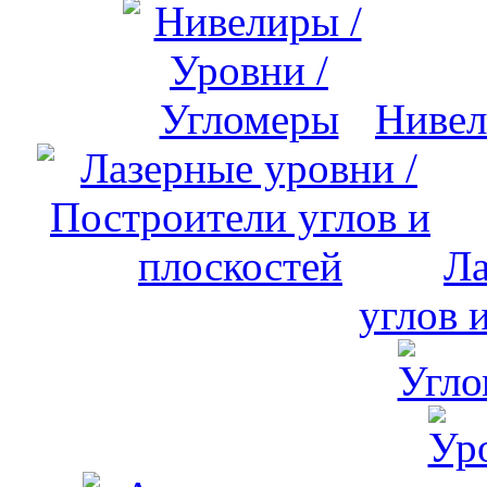
Нивел
Ла
углов 