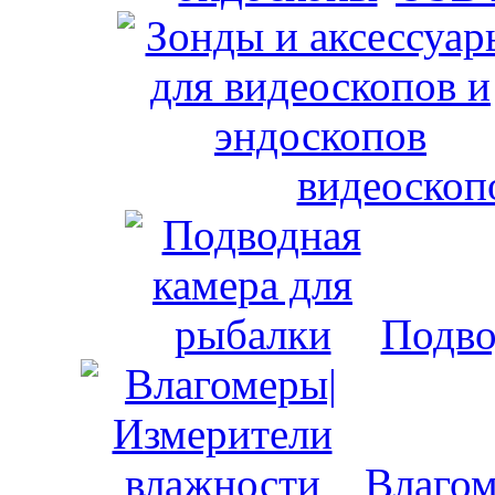
видеоскоп
Подво
Влагом