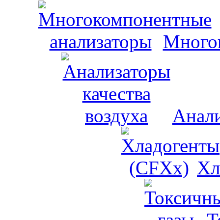
Много
Анали
Хл
Т