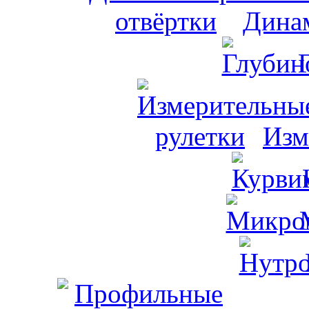
Динам
Изм