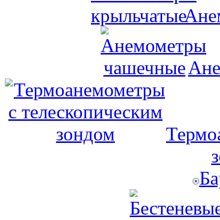
Ане
Ане
Термо
Ба