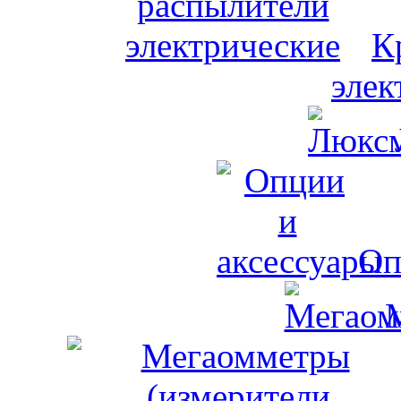
К
элек
Оп