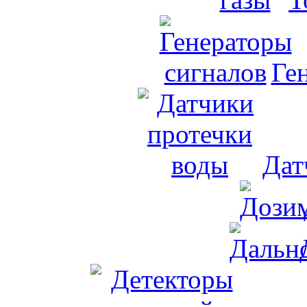
Ге
Дат