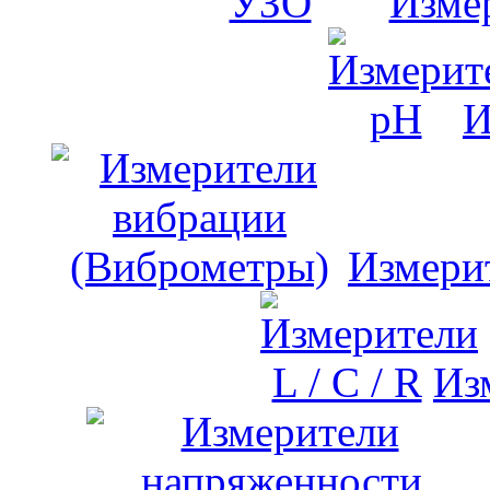
Изме
И
Измери
Изм