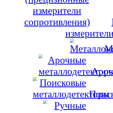
измерители
М
Ароч
Поис