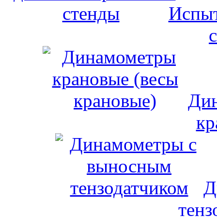
Испыт
Дин
кр
Д
тенз