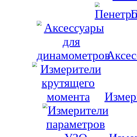
П
Аксес
Измер