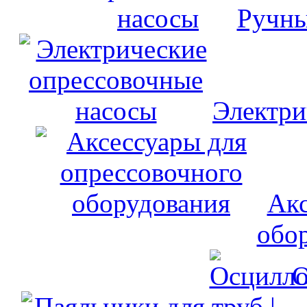
Ручны
Электри
Акс
обо
О