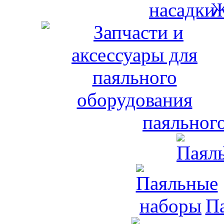
Ж
паяльног
П