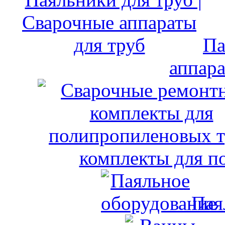
Па
аппара
комплекты для п
Пая