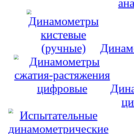
ан
Динам
Дина
ци