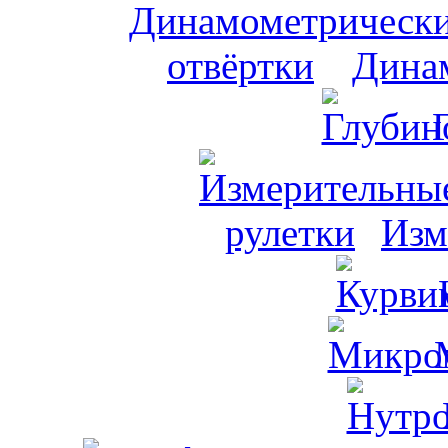
Динам
Изм