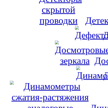
Дете
Д
До
Дин