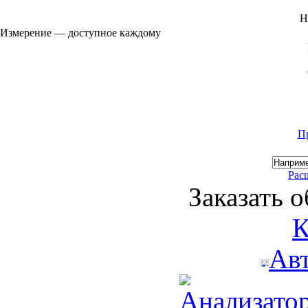
Н
Измерение — доступное каждому
П
Рас
Заказать 
К
Ав