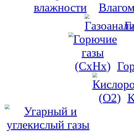
Влагом
Г
Го
К