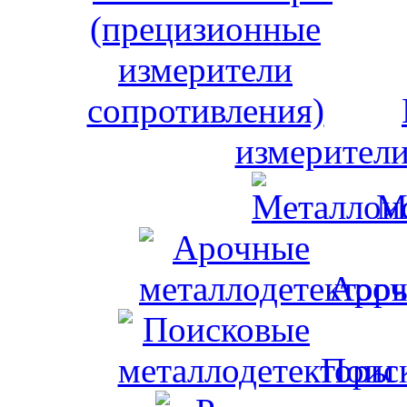
измерители
М
Ароч
Поис