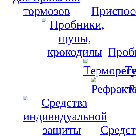
Приспос
Проб
Т
Р
Средст