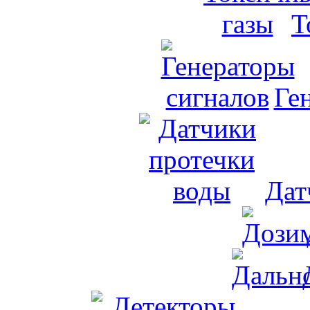
Т
Ге
Дат