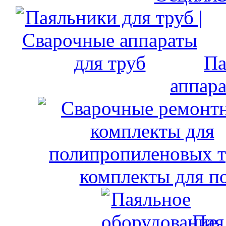
Па
аппара
комплекты для п
Пая