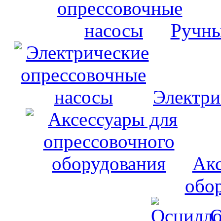
Ручны
Электри
Акс
обо
О