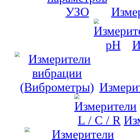
Изме
И
Измери
Изм