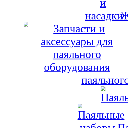
Ж
паяльног
П