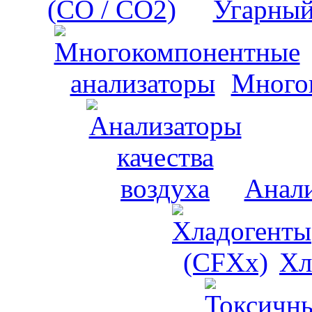
Угарный
Много
Анали
Хл