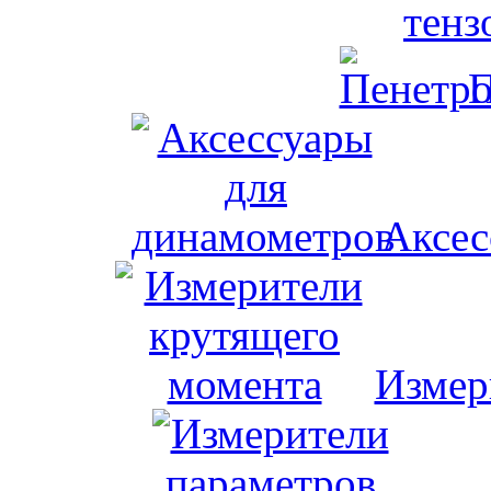
тенз
П
Аксес
Измер