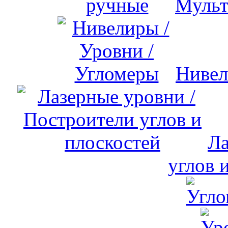
Мульт
Нивел
Ла
углов 