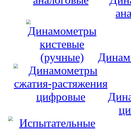
ан
Динам
Дина
ци