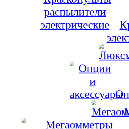
К
элек
Оп