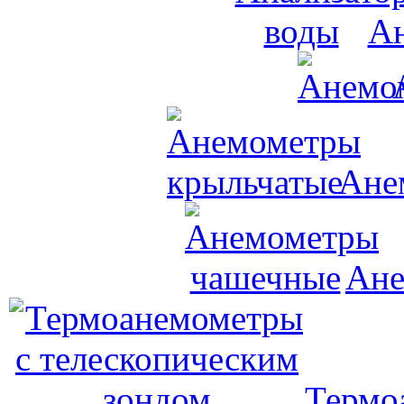
Ан
Ане
Ане
Термо