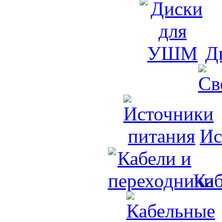
Д
Ис
Каб