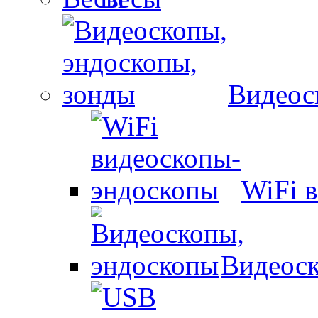
Видеос
WiFi 
Видеоск