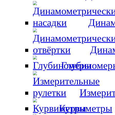
Динам
Динам
Глубиномер
Измерит
Курвиметры