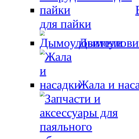
для пайки
Дымоулови
Жала и нас