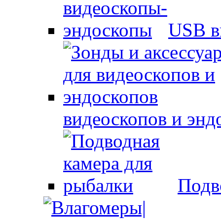
USB в
видеоскопов и энд
Подв