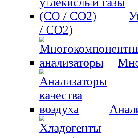
У
/ CO2)
Мно
Анали