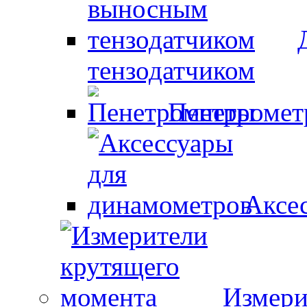
тензодатчиком
Пенетроме
Аксе
Измери