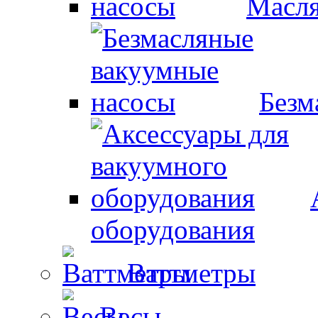
Масля
Безм
оборудования
Ваттметры
Весы