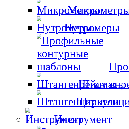
Микрометр
Нутромеры
Про
Штангенр
Штангенци
Инструмент