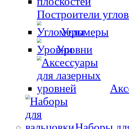
Построители углов
Угломеры
Уровни
Акс
Наборы дл