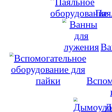
Пая
Ва
Вспом
Д