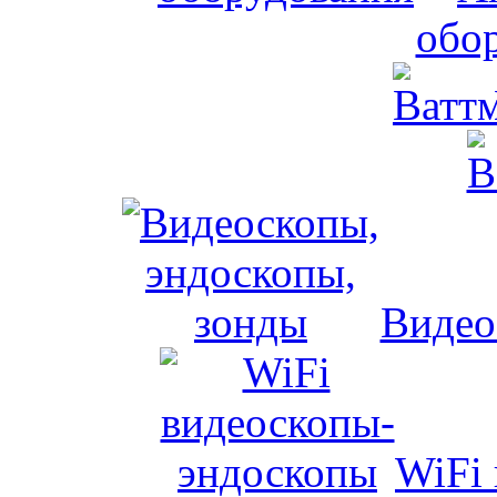
обо
Видео
WiFi