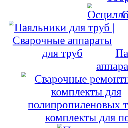
О
Па
аппара
комплекты для п