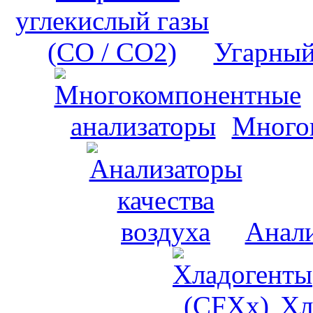
Угарный
Много
Анали
Хл