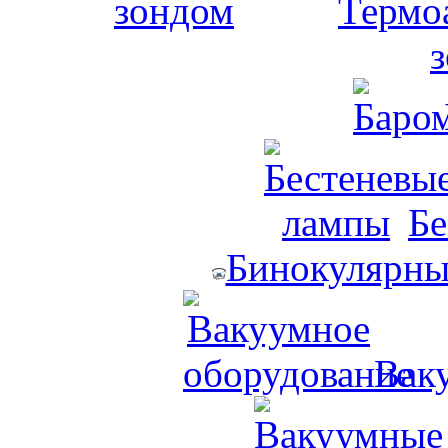
Термо
Бе
Бинокулярны
Вак