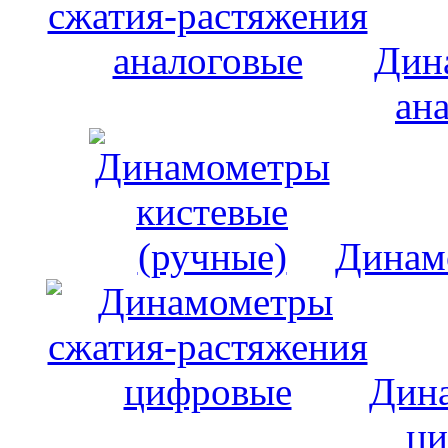
Дин
ан
Динам
Дина
ци