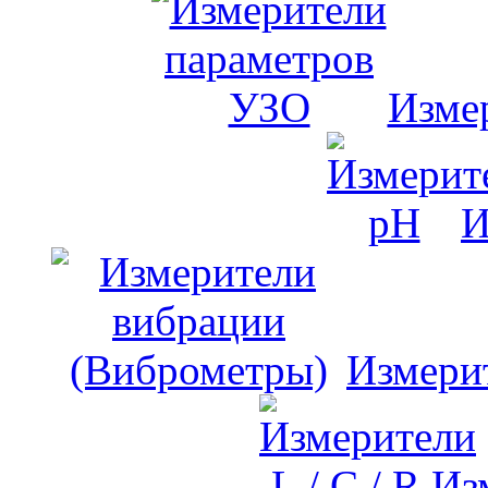
Изме
И
Измери
Изм