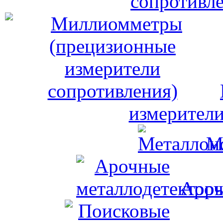
сопротивле
измерители
М
Ароч