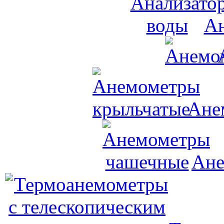
Ан
Ане
Ане