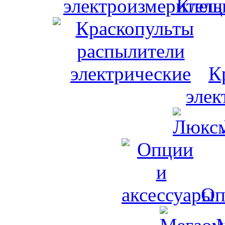
Клещи
К
элек
Оп