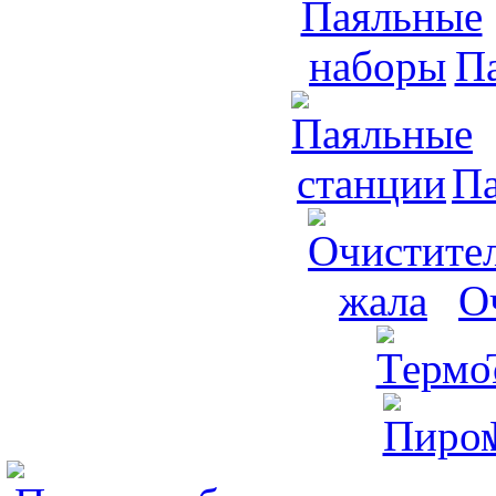
П
Па
О