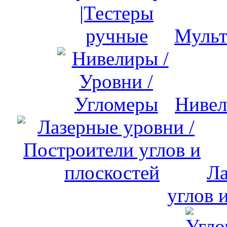
Мульт
Нивел
Ла
углов 