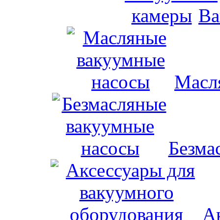
Ва
Масл
Безма
А