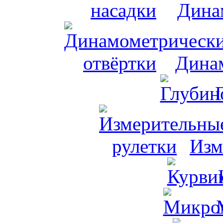
Дина
Динам
Изм