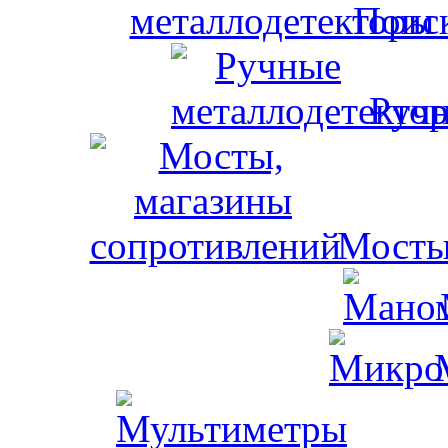
Поис
Ручн
Мосты