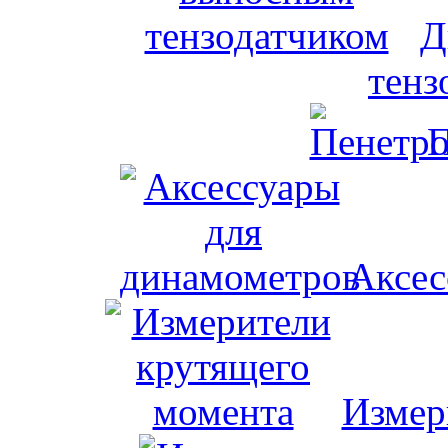
Д
тенз
П
Аксес
Измер