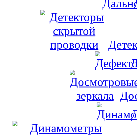
Дете
Д
До