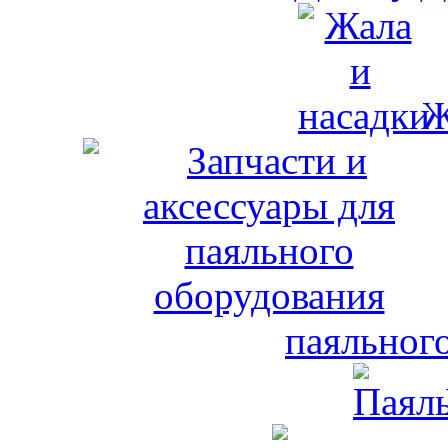
Ж
паяльног