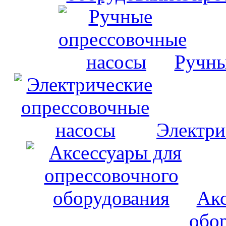
Ручны
Электри
Акс
обо