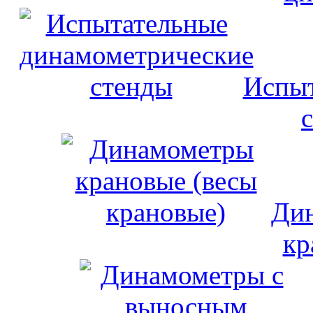
Испыт
Дин
кр