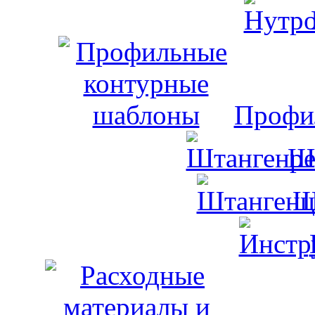
Профи
Ш
Ш