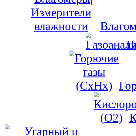
Влагом
Г
Го
К