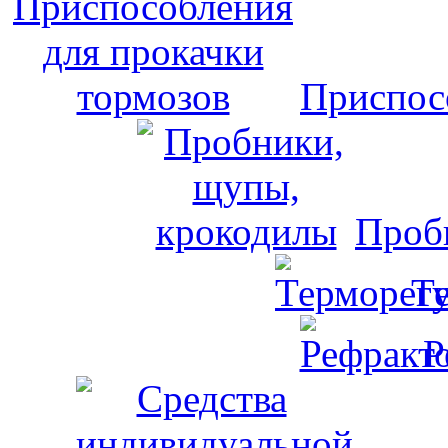
Приспос
Проб
Т
Р