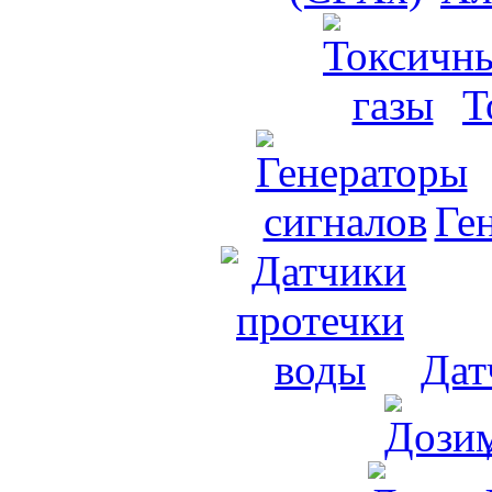
Т
Ге
Дат