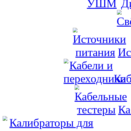
Д
Ис
Каб
Ка