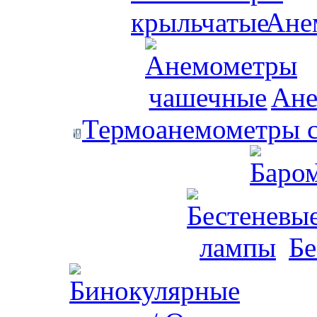
Ане
Ане
Термоанемометры с
Бе