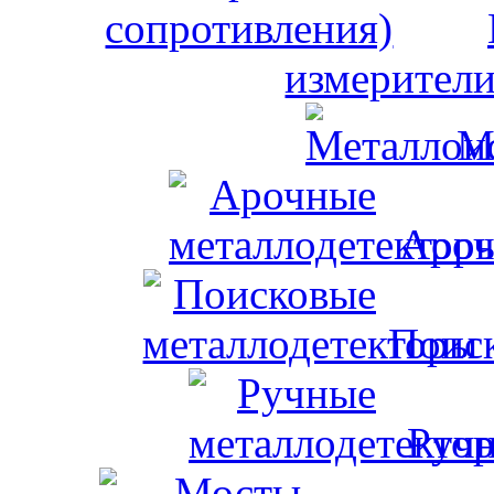
измерители
М
Ароч
Поис
Ручн