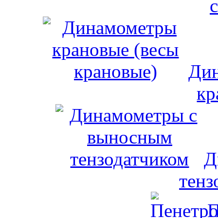
Дин
кр
Д
тенз
П