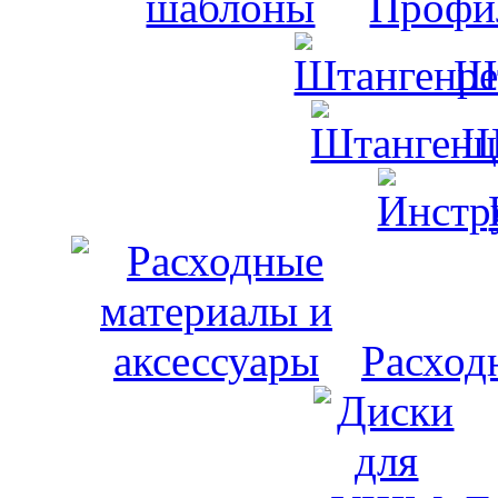
Профи
Ш
Ш
Расход