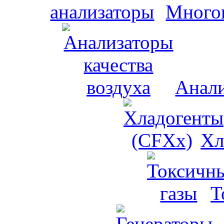
Много
Анали
Хл
Т