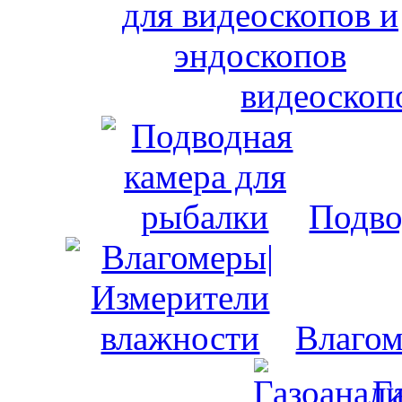
видеоскоп
Подво
Влагом
Г