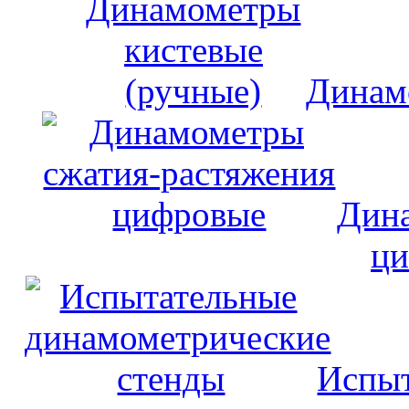
Динам
Дина
ци
Испыт