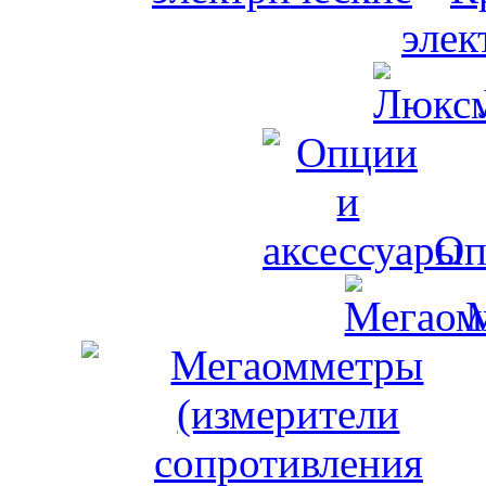
элек
Оп