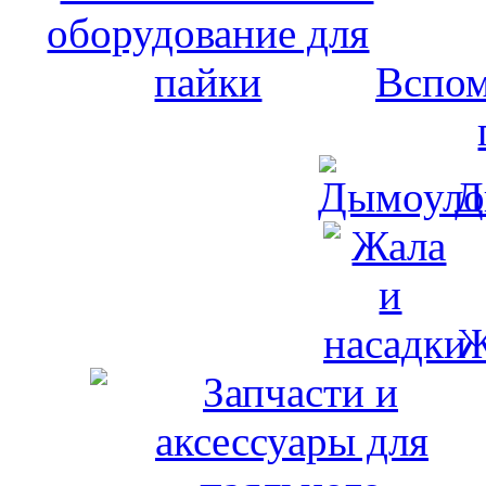
Вспом
Д
Ж