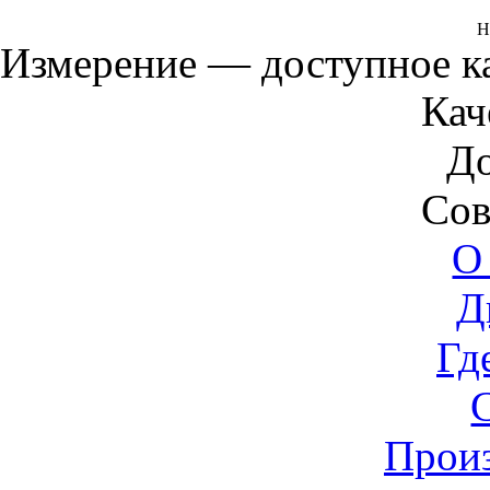
Н
Измерение — доступное 
Кач
Д
Сов
О
Д
Гд
Прои