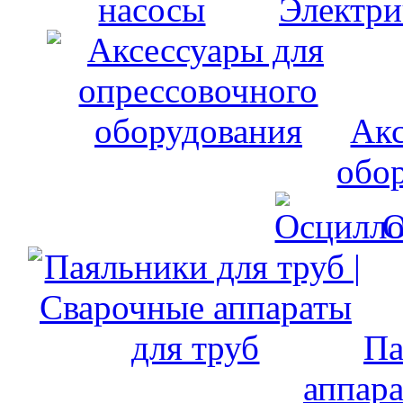
Электри
Акс
обо
О
Па
аппара