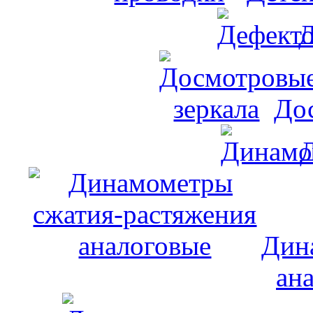
Д
До
Дин
ан