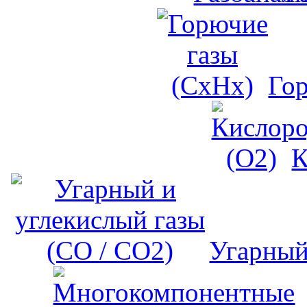
Го
К
Угарный