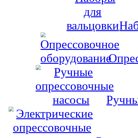
Наб
Опрес
Ручны