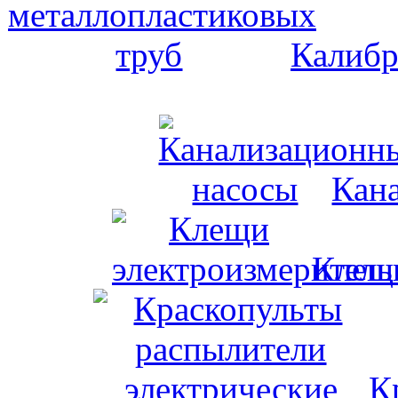
Калибр
Кан
Клещи
К