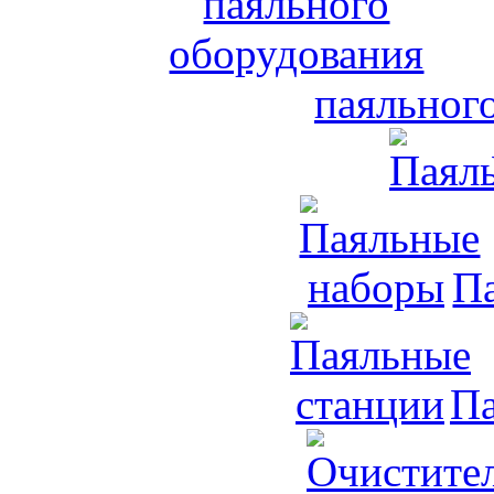
паяльног
П
Па