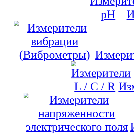
И
Измери
Изм