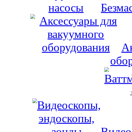
Безма
А
обо
Видео