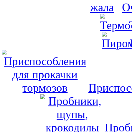
О
Приспос
Проб