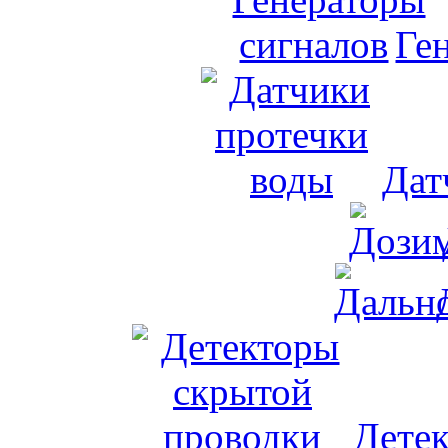
Ге
Дат
Дете