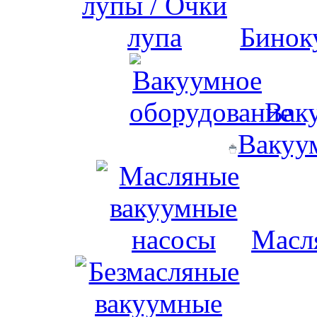
Бинок
Вак
Вакуу
Масл