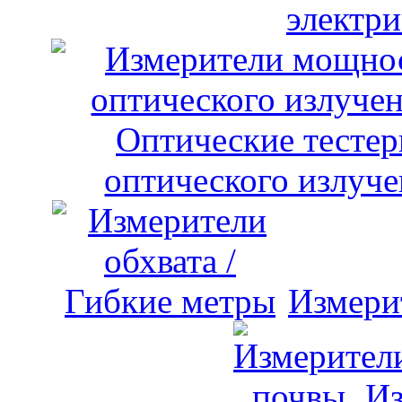
электри
оптического излуче
Измери
Из